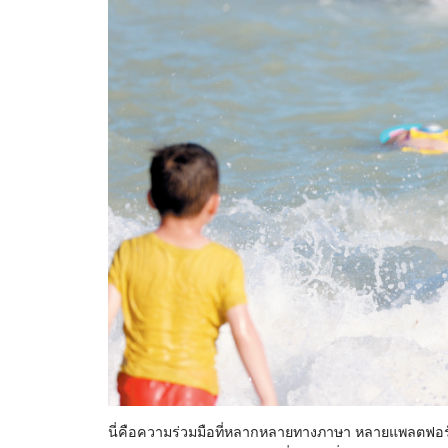
นี่คือความร่วมมือที่หลากหลายทางภาษา หลายแพลตฟอร์