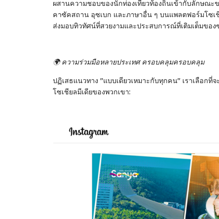
ผสานความชอบของนักท่องเที่ยวท้องถิ่นเข้ากับลักษณะขอ
คาซัคสถาน อุซเบก และภาษาอื่น ๆ บนแพลตฟอร์มโซเชี
ส่งมอบทิวทัศน์ที่สวยงามและประสบการณ์ที่เติมเต็มของซ
🌍 ความร่วมมือหลายประเทศ ครอบคลุมครอบคลุม
ปฏิเสธแนวทาง "แบบเดียวเหมาะกับทุกคน" เราเลือกที่จะ
โซเชียลมีเดียของพวกเขา: