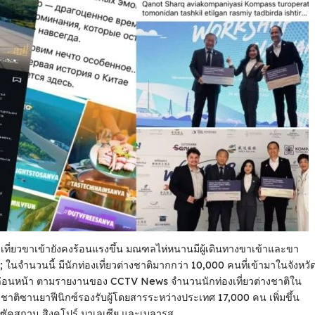
เที่ยวขาเข้ายังคงร้อนแรงขึ้น มณฑลไห่หนานมีผู้เดินทางขาเข้าและขา
; ในจํานวนนี้ มีนักท่องเที่ยวต่างชาติมากกว่า 10,000 คนที่เข้ามาในจังหวั
ับปีก่อนหน้า ตามรายงานของ CCTV News จํานวนนักท่องเที่ยวต่างชาติใน
นาชาติซานยาฟีนิกซ์รองรับผู้โดยสารระหว่างประเทศ 17,000 คน เพิ่มขึ้น
าซัคสถาน สิงคโปร์ มาเลเซีย และเบลารุส