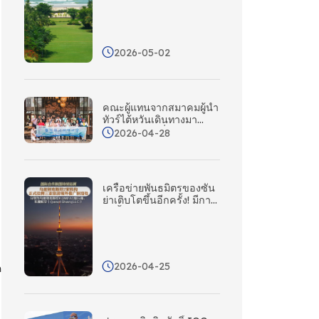
จีนในแง่ของกระแสโซเชีย
ลมีเดียในต่างประเทศ
2026-05-02
คณะผู้แทนจากสมาคมผู้นํา
ทัวร์ไต้หวันเดินทางมา
เยือนซานยาเพื่อสํารวจ
2026-04-28
โอกาสใหม่ ๆ สําหรับความ
ร่วมมือผ่านความร่วมมือที่
ตรงเป้าหมาย!
เครือข่ายพันธมิตรของซัน
ย่าเติบโตขึ้นอีกครั้ง! มีการ
จัดตั้งสํานักงานประสาน
งานส่งเสริมต่างประเทศ
ใหม่จํานวนห้าแห่งใน
เอเชียกลาง
2026-04-25
ด