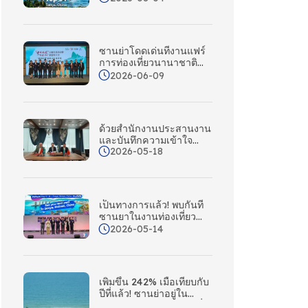
ยอมรับทั่วโลก
ซานย่าโดดเด่นที่งานแฟร์
การท่องเที่ยวนานาชาติ
โซล วางแผนการผจญภัย
2026-06-09
ท่องเที่ยวซานย่าครั้งต่อไป
ของคุณ – ซานย่ากําลัง
โทรหาเกาหลี!
ด้วยสํานักงานประสานงาน
และบันทึกความเข้าใจ
2026-05-18
ซานยากําลังขยายตลาด
ท่องเที่ยวในคาซัคสถาน
อย่างแข็งขัน และสร้าง
เครือข่ายการตลาดและส่ง
เสริมการขายที่ครอบคลุม
เป็นทางการแล้ว! พบกันที่
ทั่วเอเชียกลาง
ซานยาในงานท่องเที่ยว
ระดับสูงของเอเชียแปซิฟิก
2026-05-14
ปี 2027!
เพิ่มขึ้น 242% เมื่อเทียบกับ
ปีที่แล้ว! ซานย่าอยู่ใน
อันดับสองของเมืองชายฝั่ง