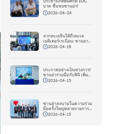
ประธานกิตติมศักดิ์ IOC
บาค ชื่นชมซานย่า!
2026-04-24
จากทะเลจีนใต้ถึงทะเล
เมดิเตอร์เรเนียน: ซานยา
ร่วมมือกับคณะกรรมการ
2026-04-18
การท่องเที่ยวแห่งชาติ
อิตาลี; สถานี Silk Road
เปิดตัวในวันนี้
ประกาศอย่างเป็นทางการ!
ซานย่าร่วมมือกับฟิจิ เพิ่ม
พันธมิตรใหม่ในภูมิภาค
2026-04-15
แปซิฟิกใต้เข้าสู่เครือข่าย
ระหว่างประเทศ!
ซานย่าลงนามในความร่วม
มือครั้งใหญ่หลายรายการที่
งานประชุมเส้นทางเอเชีย
2026-04-15