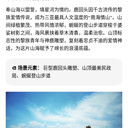
奉山海以盟誓，填星河为情约。鹿回头因千古流传的黎
族爱情传说，成为三亚最具人文温度的“南海情山”。山
间绿植繁茂、热带风情浓郁，蜿蜒的登山步道穿梭于婆
娑树影之间，海风裹挟着草木清香，温柔治愈。山顶标
志性的黎族青年与神鹿雕塑，复刻着忠贞不渝的爱情神
话，为这片山海赋予了绵长的浪漫底蕴。
🎨 场景元素：
巨型鹿回头雕塑、山顶最美民政
局、蜿蜒登山步道