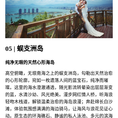
05 | 蜈支洲岛
纯净无瑕的天然心形海岛
高空俯瞰，无垠南海之上的蜈支洲岛，勾勒出天然治愈
的心形轮廓，宛如一枚遗落人间的蓝宝石，纯净而璀
璨。这里的海水澄澈通透，随光影流转晕染出层层渐变
的蓝，水清沙幼、风光绝美。漫步网红情人桥，听海浪
轻吻木栈道，解锁温柔治愈的海岛浪漫；奔赴绵长白沙
滩，体验氛围感满满的海边骑马，让海风与浪花见证心
动。原生态的环海礁石、静谧的私人泳池、多元的滨海