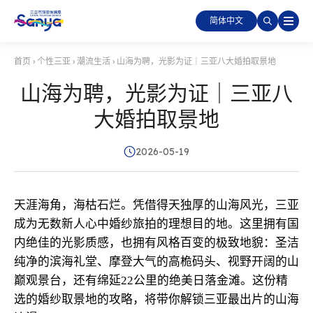
简体中文
首页
›
个性三亚
›
潮流生活
›
山海为聘，光影为证｜三亚八大婚拍取景地
山海为聘，光影为证｜三亚八
大婚拍取景地
2026-05-19
天涯海角，海枯石烂。凭借得天独厚的山海风光，三亚
成为无数新人心中婚纱旅拍的理想目的地。这里拥有国
内绝佳的光影质感，也拥有风格百变的极致地貌：圣洁
纯净的滨海礼堂、摩登大气的高桅码头、视野开阔的山
巅观景台，还有绵延22公里的绝美日落金滩。这份精
选的婚纱取景地的攻略，将带你解锁三亚最出片的山海