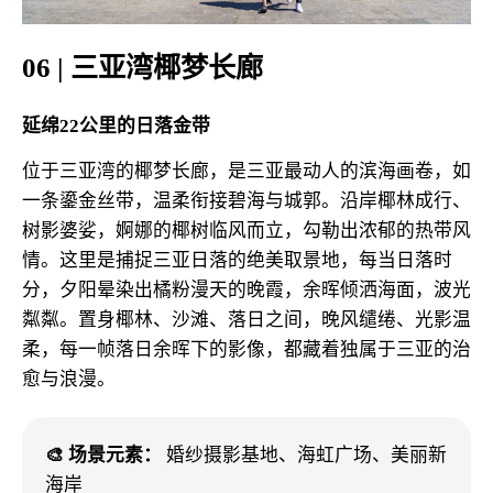
06 | 三亚湾椰梦长廊
延绵22公里的日落金带
位于三亚湾的椰梦长廊，是三亚最动人的滨海画卷，如
一条鎏金丝带，温柔衔接碧海与城郭。沿岸椰林成行、
树影婆娑，婀娜的椰树临风而立，勾勒出浓郁的热带风
情。这里是捕捉三亚日落的绝美取景地，每当日落时
分，夕阳晕染出橘粉漫天的晚霞，余晖倾洒海面，波光
粼粼。置身椰林、沙滩、落日之间，晚风缱绻、光影温
柔，每一帧落日余晖下的影像，都藏着独属于三亚的治
愈与浪漫。
🎨 场景元素：
婚纱摄影基地、海虹广场、美丽新
海岸