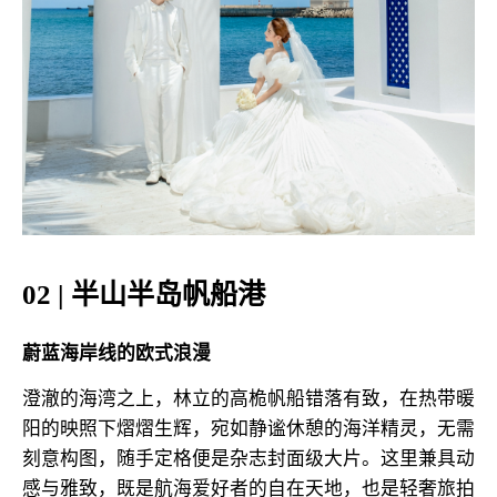
02 | 半山半岛帆船港
蔚蓝海岸线的欧式浪漫
澄澈的海湾之上，林立的高桅帆船错落有致，在热带暖
阳的映照下熠熠生辉，宛如静谧休憩的海洋精灵，无需
刻意构图，随手定格便是杂志封面级大片。这里兼具动
感与雅致，既是航海爱好者的自在天地，也是轻奢旅拍