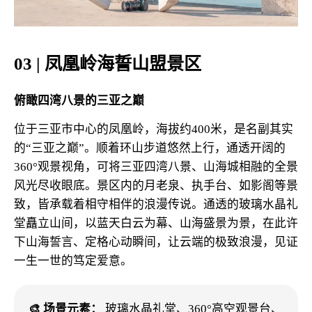
03 | 凤凰岭海誓山盟景区
俯瞰四湾八景的三亚之巅
位于三亚市中心的凤凰岭，海拔约400米，是名副其实
的“三亚之巅”。顺着环山步道悠然上行，通透开阔的
360°观景视角，可将三亚四湾八景、山海城相融的全景
风光尽收眼底。景区内的月老泉、执手台、如影阁等景
致，皆承载着相守相伴的浪漫传说。通透的玻璃水晶礼
堂矗立山间，以蓝天白云为幕、山海盛景为景，在此许
下山海誓言、定格心动瞬间，让云端的极致浪漫，见证
一生一世的笃定爱意。
🎨 场景元素：
玻璃水晶礼堂、360°高空观景台、