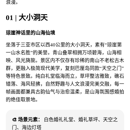
浪漫。
01 | 大小洞天
琼崖神话里的山海仙境
坐落于三亚市区以西40公里的大小洞天，素有“琼崖第
一山水名胜”的美誉。青山叠翠相拥万顷碧海，山海相
映、风光旖旎。景区内不仅存有珍稀的南山不老松古木
群，更融入极简现代美学，复刻巴厘岛同款“天空之门”
等特色景致。纯白礼堂临海而立，草坪整洁雅致，礁石
错落、海风轻拂，自然野趣与人文浪漫完美交融，每一
帧画面都兼具古韵仙气与治愈温柔，是山海氛围感婚拍
的绝佳取景地。
🎨 场景元素：
白色婚礼礼堂、婚礼草坪、天空之
门、海边灯塔