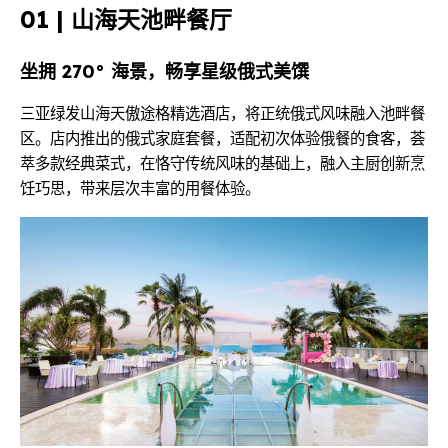
01 | 山海天池畔餐厅
坐拥 270° 海景，畅享星级俄式美馔
三亚绿发山海天傲途格精选酒店，将正统俄式风味融入池畔餐
区。店内推出的俄式家庭套餐，适配初次体验俄餐的食客，荟
萃多款经典菜式，在恪守传统风味的基础上，融入主厨创新烹
饪巧思，带来层次丰富的用餐体验。