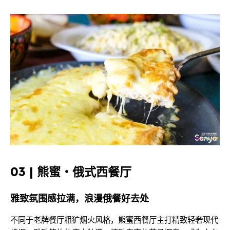
03 | 熊蜜・俄式西餐厅
雅致氛围感拉满，浪漫俄餐好去处
不同于老牌餐厅粗犷烟火风格，熊蜜西餐厅主打精致轻奢现代