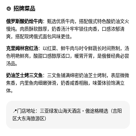
🍲 招牌菜品
俄罗斯酸奶烩牛肉
：甄选优质牛肉，搭配俄式特色酸奶油文火
慢炖。肉质酥软醇厚，奶香汤汁牢牢锁住肉香，口感浓郁清
爽，搭配现烤俄式面包风味更佳。
克里姆林宫红汤
：以红菜、鲜牛肉与时令鲜蔬长时间熬制，汤
色明艳鲜亮，酸甜口感醇厚适口，暖胃开胃，是俄餐经典必尝
汤品。
奶油芝士烤三文鱼
：三文鱼铺满绵密奶油芝士烤制，表层微微
焦香，内里鱼肉细嫩弹滑，奶香咸香相融，味蕾体验饱满立
体。
📍门店地址：三亚绿发山海天酒店・傲途格精选（吉阳
区大东海旅游区）