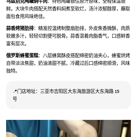
乌兹别克陶罐焖牛肉
：特色陶罐锁住原汁原味，全程保温锁
鲜。大块牛肉搭配天然香料焖煮至软烂，汤汁浓郁醇厚，蘸取
面包食用风味绝佳。
蒜香烤猪肋排
：精准控温烤制整扇肋排，外皮焦香微酥，肉质
软嫩多汁，轻轻切割便可脱骨。蒜香混着肉脂香气，口感鲜香
富有层次。
俄罗斯蜂蜜蛋糕
：八层蜂窝酥皮搭配绵密奶油夹心，蜂蜜烘烤
自带淡淡焦甜，奶油清甜不腻，冷藏过后口感绵密顺滑，风味
独特。
📍门店地址：三亚市吉阳区大东海旅游区大东海路 15
号