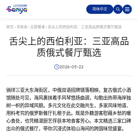
简体中文
首页
›
寻味食
›
主厨餐桌
›
舌尖上的西伯利亚：三亚高品质俄式餐厅甄选
舌尖上的西伯利亚：三亚高品
质俄式餐厅甄选
2026-05-22
徜徉三亚大东海街区，中俄双语招牌错落相映，复古俄式小酒
馆随处可见，海风裹挟着手风琴悠扬曲调，勾勒出热带海岸独
树一帜的异域风貌。多元文化在此交融共生，多家风味地道、
用料考究的俄罗斯餐厅扎根于此。既是外籍游客慰藉乡愁的暖
心食处，也凭精湛厨艺俘获本地食客芳心。本文精选三家口碑
出众的俄式餐厅，带你沉浸式体验山海间的跨国味觉盛宴。