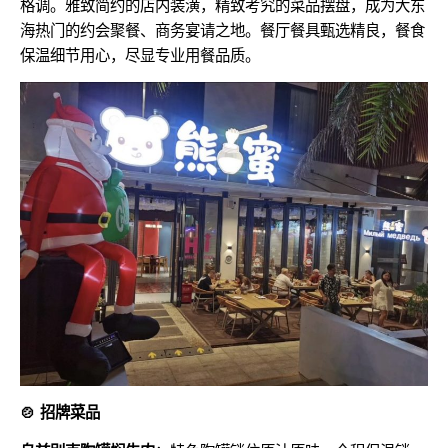
格调。雅致简约的店内装潢，精致考究的菜品摆盘，成为大东
海热门的约会聚餐、商务宴请之地。餐厅餐具甄选精良，餐食
保温细节用心，尽显专业用餐品质。
🍲 招牌菜品