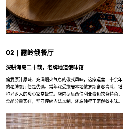
02 | 露岭俄餐厅
深耕海岛二十载，老牌地道俄味馆
偏爱原汁原味、充满烟火气息的俄式风味，这家运营二十余年
的老牌餐厅便是优选。常年深受旅居本地俄罗斯食客青睐，堪
称异乡人的暖心家常饭堂。店内尽显西伯利亚豪迈饮食特色，
菜品分量实在，坚守传统古法烹制，还原纯粹正宗俄餐本味。