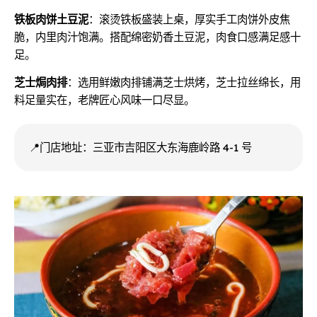
铁板肉饼土豆泥
：滚烫铁板盛装上桌，厚实手工肉饼外皮焦
脆，内里肉汁饱满。搭配绵密奶香土豆泥，肉食口感满足感十
足。
芝士焗肉排
：选用鲜嫩肉排铺满芝士烘烤，芝士拉丝绵长，用
料足量实在，老牌匠心风味一口尽显。
📍门店地址：三亚市吉阳区大东海鹿岭路 4-1 号