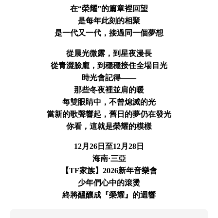
在“榮耀”的篇章裡回望
是每年此刻的相聚
是一代又一代，接過同一個夢想
從晨光微露，到星夜漫長
從青澀臉龐，到穩穩接住全場目光
時光會記得——
那些冬夜裡並肩的暖
每雙眼睛中，不曾熄滅的光
當新的歌聲響起，舊日的夢仍在發光
你看，這就是榮耀的模樣
12月26日至12月28日
海南·三亞
【TF家族】2026新年音樂會
少年們心中的滾燙
終將醞釀成『榮耀』的迴響