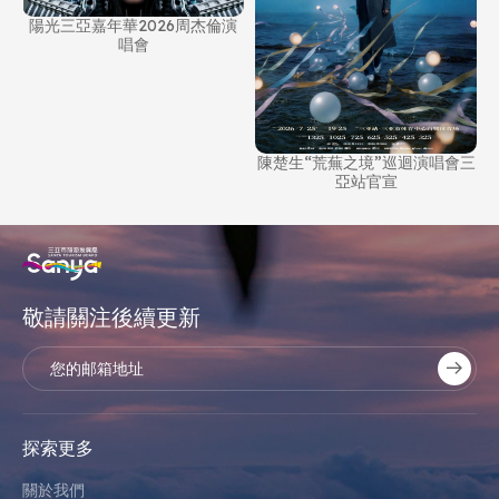
陽光三亞嘉年華2026周杰倫演
唱會
陳楚生“荒蕪之境”巡迴演唱會三
亞站官宣
敬請關注後續更新
探索更多
關於我們