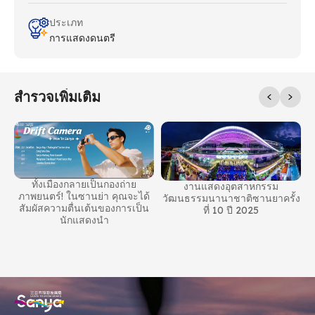
ประเภท
การแสดงดนตรี
สํารวจเพิ่มเติม
ทั้งเมืองกลายเป็นกองถ่าย
งานแสดงอุตสาหกรรม
ภาพยนตร์! ในซานย่า คุณจะได้
วัฒนธรรมนานาชาติซานยาครั้ง
สัมผัสความตื่นเต้นของการเป็น
ที่ 10 ปี 2025
นักแสดงนํา
าล
บ