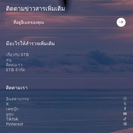
ติดตามข่าวสารเพิ่มเติม
มีอะไรให้สํารวจเพิ่มเติม
เกี่ยวกับ STB
หนู
ติดต่อเรา
STB จํากัด
ติดตามเรา
อินสตาแกรม
X
เฟซบุ๊ก
ยูทูบ
Tiktok
Pinterest