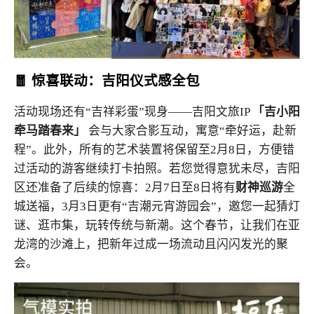
🧧 惊喜联动：吉阳仪式感全包
活动现场还有“吉祥彩蛋”现身——吉阳文旅IP
「吉小阳
牵马踏春来」
会与大家合影互动，寓意“牵好运，赴新
程”。此外，所有的艺术装置将保留至2月8日，方便错
过活动的游客继续打卡拍照。
若您觉得意犹未尽，吉阳
区还准备了后续的惊喜：2月7日至8日将有
财神巡游
全
城送福，3月3日更有“吉潮元宵游园会”，邀您一起猜灯
谜、逛市集，玩转传统与新潮。这个春节，让我们在亚
龙湾的沙滩上，把新年过成一场流动且闪闪发光的聚
会。