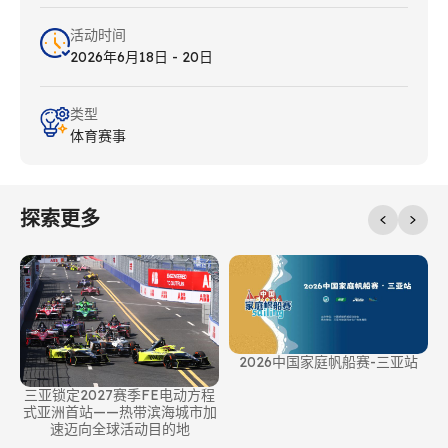
活动时间
2026年6月18日 - 20日
类型
体育赛事
探索更多
2026中国家庭帆船赛-三亚站
标
三亚锁定2027赛季FE电动方程
式亚洲首站——热带滨海城市加
速迈向全球活动目的地