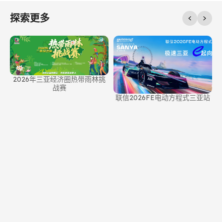
探索更多
挑
联信2026FE电动方程式三亚站
Jimmy choo& 三亚联名岛服发
布会