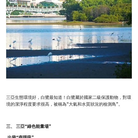
三亞生態環境好，白鷺最知道！白鷺屬於國家二級保護動物，對環
境的潔淨程度要求很高，被稱為“大氣和水質狀況的檢測鳥”。
三、
三亞“綠色能量場”
出發“森呼吸”