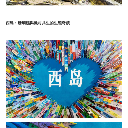
西島：珊瑚礁與漁村共生的生態奇蹟