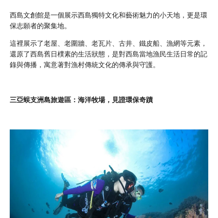
西島文創館是一個展示西島獨特文化和藝術魅力的小天地，更是環
保志願者的聚集地。
這裡展示了老屋、老圍牆、老瓦片、古井、鐵皮船、漁網等元素，
還原了西島舊日樸素的生活狀態，是對西島當地漁民生活日常的記
錄與傳播，寓意著對漁村傳統文化的傳承與守護。
三亞蜈支洲島旅遊區：海洋牧場，見證環保奇蹟