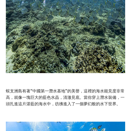
蜈支洲島有著“中國第一潛水基地”的美譽，這裡的海水能見度非常
高，就像一塊巨大的藍色水晶，清澈見底。當你穿上潛水裝備，一
頭扎進這片湛藍的海水中，彷彿進入了一個夢幻般的水下世界。