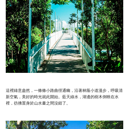
這裡綠意盎然，一條條小路曲徑通幽，沿著林蔭小道漫步，呼吸清
新空氣，美好的時光就此開始。藍天綠水，湖邊的樹木倒映在水
裡，彷彿置身於山水畫之間沒錯了。