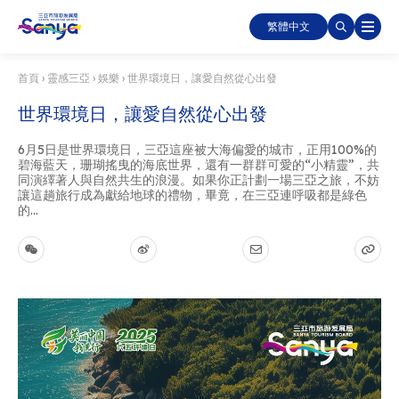
繁體中文
首頁
›
靈感三亞
›
娛樂
›
世界環境日，讓愛自然從心出發
世界環境日，讓愛自然從心出發
6月5日是世界環境日，三亞這座被大海偏愛的城市，正用100%的
碧海藍天，珊瑚搖曳的海底世界，還有一群群可愛的“小精靈”，共
同演繹著人與自然共生的浪漫。如果你正計劃一場三亞之旅，不妨
讓這趟旅行成為獻給地球的禮物，畢竟，在三亞連呼吸都是綠色
的...