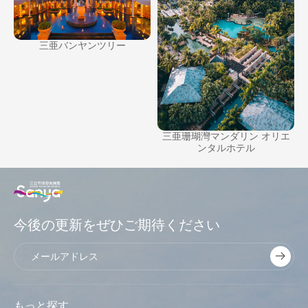
三亜バンヤンツリー
ー
三亜珊瑚灣マンダリン オリエ
ンタルホテル
今後の更新をぜひご期待ください
もっと探す