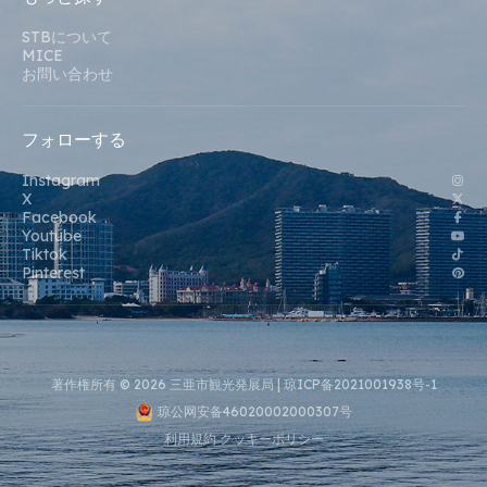
STBについて
MICE
お問い合わせ
フォローする
Instagram
X
Facebook
Youtube
Tiktok
Pinterest
著作権所有 © 2026 三亜市観光発展局 |
琼ICP备2021001938号-1
琼公网安备46020002000307号
利用規約
クッキーポリシー