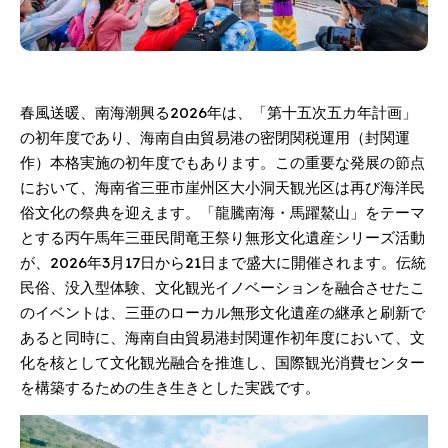
春風送暖、南海潮興る2026年は、「第十五次五カ年計画」
の初年度であり、海南自由貿易港の密閉関税運用（封関運
作）本格実施の初年度でもあります。この重要な発展の節点
において、海南省三亜市崖州区大小洞天観光区は再び海洋民
俗文化の祭典を迎えます。「龍騰南海・馬躍鰲山」をテーマ
とする丙午馬年三亜民間竜王祭り無形文化遺産シリーズ活動
が、2026年3月17日から21日まで盛大に開催されます。伝統
民俗、没入型体験、文化観光イノベーションを融合させたこ
のイベントは、三亜のローカル無形文化遺産の継承と刷新で
あると同時に、海南自由貿易港封関運作初年度において、文
化を核として文化観光融合を推進し、国際観光消費センター
を構築するための生き生きとした実践です。