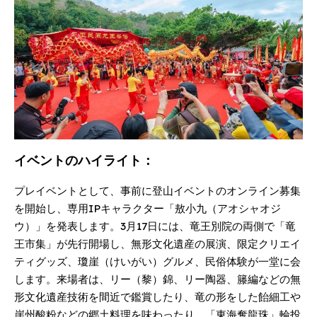
イベントのハイライト：
プレイベントとして、事前に登山イベントのオンライン募集
を開始し、専用IPキャラクター「敖小九（アオシャオジ
ウ）」を発表します。3月17日には、竜王別院の両側で「竜
王市集」が先行開場し、無形文化遺産の展演、限定クリエイ
ティグッズ、瓊崖（けいがい）グルメ、民俗体験が一堂に会
します。来場者は、リー（黎）錦、リー陶器、籐編などの無
形文化遺産技術を間近で鑑賞したり、竜の形をした飴細工や
崖州酸粉などの郷土料理を味わったり、「東海奪龍珠」輪投