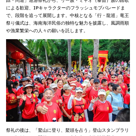
踪・問道」巡游祭礼から、リー族・ミャオ（黎苗）族の踏歌
による歓迎、IPキャラクターのフラッシュモブパレードま
で、段階を追って展開します。中核となる「行・龍巡」竜王
祭り儀式は、海南海洋民俗の独特な魅力を披露し、風調雨順
や漁業繁栄への人々の願いを託します。
祭礼の後は、「鰲山に登り、鰲頭を占う」登山スタンプラリ