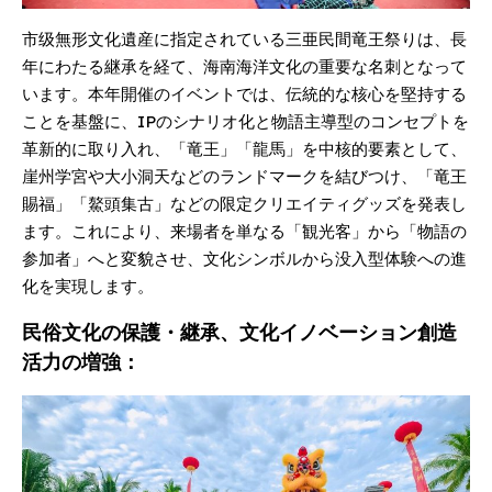
市级無形文化遺産に指定されている三亜民間竜王祭りは、長
年にわたる継承を経て、海南海洋文化の重要な名刺となって
います。本年開催のイベントでは、伝統的な核心を堅持する
ことを基盤に、IPのシナリオ化と物語主導型のコンセプトを
革新的に取り入れ、「竜王」「龍馬」を中核的要素として、
崖州学宮や大小洞天などのランドマークを結びつけ、「竜王
賜福」「鰲頭集古」などの限定クリエイティグッズを発表し
ます。これにより、来場者を単なる「観光客」から「物語の
参加者」へと変貌させ、文化シンボルから没入型体験への進
化を実現します。
民俗文化の保護・継承、文化イノベーション創造
活力の増強：