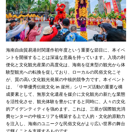
海南自由貿易港封関運作初年度という重要な節目に、本イベ
ントを開催することは深遠な意義を持っています。入境の利
便化と文化観光産業の高度化は、海南を従来型の観光から体
験型観光への転換を促しており、ローカルの民俗文化こそ
が、質の高い文化観光発展の中核的競争力です。本イベント
は、「中華優秀伝統文化 in 崖州」シリーズ活動の重要な構
成要素として、無形文化遺産を媒介に文化観光の新たな業態
を活性化させ、観光体験を豊かにすると同時に、人々の文化
的アイデンティティを強めます。これは、三亜が国際観光消
費センターの中核エリアを構築する上で人的・文化的原動力
を注入し、海南のユニークな民俗文化がより広い世界の舞台
で輝くことを支援するものです。