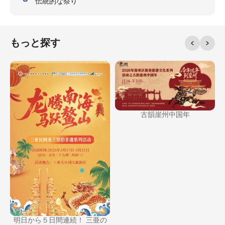
伝統的な祭り
もっと探す
古韻崖州中国年
明日から５日間連続！ 三亜の