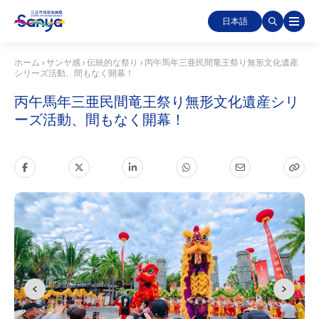
日本語
ホーム
›
サンヤ感
›
伝統的な祭り
›
丙午馬年三亜民間竜王祭り無形文化遺産
シリーズ活動、間もなく開幕！
丙午馬年三亜民間竜王祭り無形文化遺産シリ
ーズ活動、間もなく開幕！