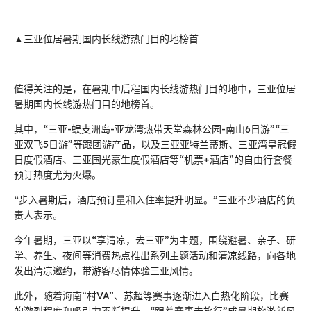
▲三亚位居暑期国内长线游热门目的地榜首
值得关注的是，在暑期中后程国内长线游热门目的地中，三亚位居
暑期国内长线游热门目的地榜首。
其中，“三亚-蜈支洲岛-亚龙湾热带天堂森林公园-南山6日游”“三
亚双飞5日游”等跟团游产品，以及三亚亚特兰蒂斯、三亚湾皇冠假
日度假酒店、三亚国光豪生度假酒店等“机票+酒店”的自由行套餐
预订热度尤为火爆。
“步入暑期后，酒店预订量和入住率提升明显。”三亚不少酒店的负
责人表示。
今年暑期，三亚以“享清凉，去三亚”为主题，围绕避暑、亲子、研
学、养生、夜间等消费热点推出系列主题活动和清凉线路，向各地
发出清凉邀约，带游客尽情体验三亚风情。
此外，随着海南“村VA”、苏超等赛事逐渐进入白热化阶段，比赛