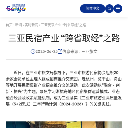
简体中文
首页
›
新闻
›
实时新闻
›
三亚民宿产业 “跨省取经”之路
三亚民宿产业 “跨省取经”之路
2025-06-25
信息来源 : 三亚旅文
近日，在三亚市旅文局指导下，三亚市旅游民宿协会组织20
余家会员单位主理人组成招商推介交流团，赴杭州、莫干山、舟山
等地开展民宿集群产业招商推介交流活动。此次活动以“融合・创
新・振兴”为主题，聚焦学习浙杭舟地区民宿集群运营模式、业态
融合经验及政策赋能机制，成为三亚落实《三亚市旅游业高质量发
展（3+2模式）三年行动计划（2024-2026）》的关键实践。