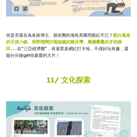
你是否還在為各路博主、朋友圈的海島美圖而眼紅不已？
藍白風格
的天涯小鎮、視野開闊沙質細膩的龍沐灣、層層疊疊的牙胡梯
田……
在“三亞經濟圈”，有著眾多網紅打卡地，不僅好玩有趣，還
能分分鐘get你最愛的大片！
11/ 文化探索