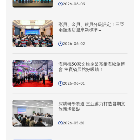
2026-06-09
彩貝、金貝、銀貝分級評定！三亞
兩類酒店迎來新標準→
2026-06-02
海南攜50家文旅企業亮相海峽旅博
會 主賓省展館好吸睛！
2026-06-01
深耕研學賽道 三亞蓄力打造暑期文
旅新增長點
2026-05-28