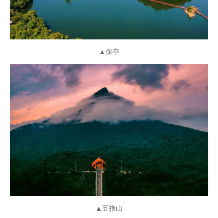
▲保亭
▲五指山