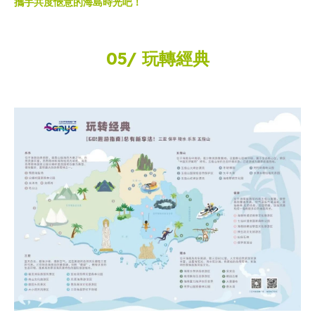
攜手共度愜意的海島時光吧！
05/ 玩轉經典