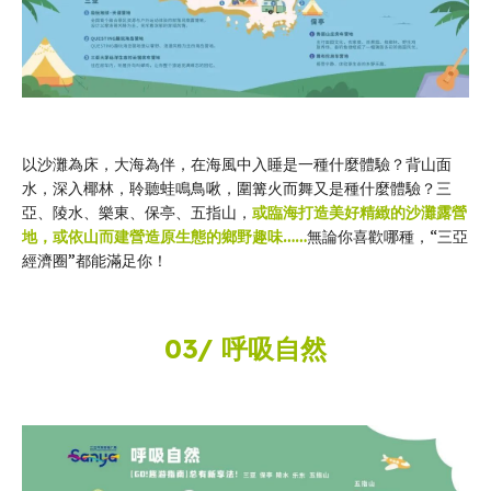
以沙灘為床，大海為伴，在海風中入睡是一種什麼體驗？背山面
水，深入椰林，聆聽蛙鳴鳥啾，圍篝火而舞又是種什麼體驗？三
亞、陵水、樂東、保亭、五指山，
或臨海打造美好精緻的沙灘露營
地，或依山而建營造原生態的鄉野趣味……
無論你喜歡哪種，“三亞
經濟圈”都能滿足你！
03/ 呼吸自然