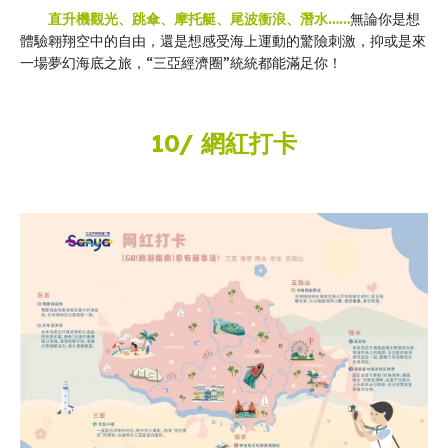
直升機觀光、跳傘、摩托艇、尾波衝浪、潛水……
無論你是想
體驗翱翔空中的自由，還是想感受海上運動的驚險刺激，抑或是來
一場夢幻海底之旅，“三亞經濟圈”統統都能滿足你！
10/ 網紅打卡