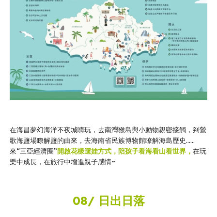
在海昌夢幻海洋不夜城嗨玩，去南灣猴島與小動物親密接觸，到鶯
歌海鹽場瞭解鹽的由來，去海南省民族博物館瞭解海島歷史……
來“三亞經濟圈”
開啟花樣遛娃方式，陪孩子看海看山看世界，
在玩
樂中成長，在旅行中增進親子感情~
08/ 日出日落