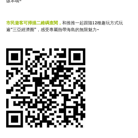
版本哦~
市民遊客可掃描二維碼查閱，
和推推一起跟隨12種趣玩方式玩
遍“三亞經濟圈”，感受專屬熱帶海島的無限魅力~