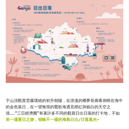
于山頂觀賞雲霧環繞的初升朝陽，在浪漫的椰夢長廊看倒映在海中
的金色落日，在一望無垠的鶯歌海遇見橙紅與銀白的天空之
境……“三亞經濟圈”有著許多不同的觀賞日出日落的打卡地，不如
來一場逐日之旅，領略不一樣的海島日出/日落風光~