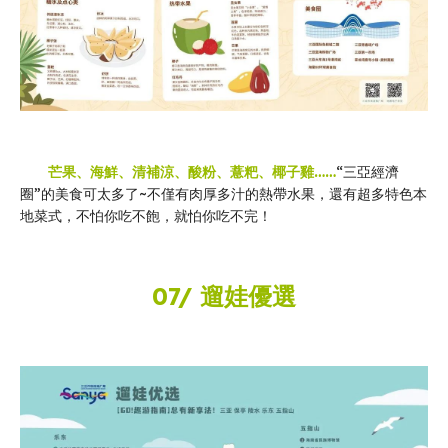
芒果、海鮮、清補涼、酸粉、薏粑、椰子雞……
“三亞經濟
圈”的美食可太多了~不僅有肉厚多汁的熱帶水果，還有超多特色本
地菜式，不怕你吃不飽，就怕你吃不完！
07/ 遛娃優選