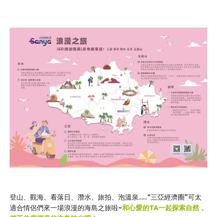
登山、觀海、看落日、潛水、旅拍、泡溫泉……“三亞經濟圈”可太
適合情侶們來一場浪漫的海島之旅啦~
和心愛的TA一起探索自然，