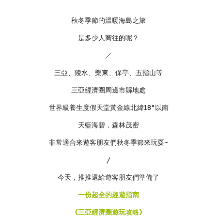
秋冬季節的溫暖海島之旅
是多少人嚮往的呢？
／
三亞、陵水、樂東、保亭、五指山等
三亞經濟圈周邊市縣地處
世界級養生度假天堂黃金線北緯18°以南
天藍海碧，森林茂密
非常適合來遊客朋友們秋冬季節來玩耍~
/
今天，推推還給遊客朋友們準備了
一份超全的趣遊指南
《三亞經濟圈遊玩攻略》