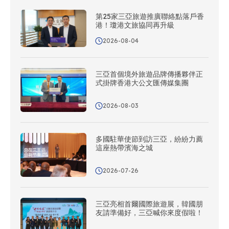
第25家三亞旅遊推廣聯絡點落戶香
港！瓊港文旅協同再升級
2026-08-04
三亞首個境外旅遊品牌傳播夥伴正
式掛牌香港大公文匯傳媒集團
2026-08-03
多國駐華使節到訪三亞，紛紛力薦
這座熱帶濱海之城
2026-07-26
三亞亮相首爾國際旅遊展，韓國朋
友請準備好，三亞喊你來度假啦！