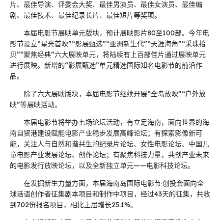
片、最佳导演、评委会大奖、最佳男演员、最佳女演员、最佳编
剧、最佳技术、最佳纪录长片、最佳短片等奖项。
本届电影节展映单元版块，预计展映影片80至100部。今年电
影节设立“星光首映”“影展甄选”“亚洲新生代”“天涯海角”“采珠拾
贝”“聚焦经典”六大展映单元，将陆续有上百部佳片通过展映单元
进行展映。新增的“影展甄选”单元精选国际知名电影节的前沿作
品。
除了六大展映版块，本届电影节继续开展“全岛放映”“户外放
映”等展映活动。
本届电影节将举办七场论坛活动，有立足海南，面向世界的海
南自贸港建设赋能电影产业稳步发展高峰论坛；有探索影像新可
能，关注人与自然和谐共生的纪录片论坛、女性电影论坛、中国儿
童电影产业发展论坛、创作论坛；有聚焦科技力量，共创产业未来
的电影发行放映论坛，以及全新独立单元——电影科技论坛。
在发掘新生力量方面，本届海南岛国际电影节·创投会面向全
球话语创作者征集剧本项目和制作中项目，经过43天的征集，共收
到702份报名项目，相比上届增长25.1%。