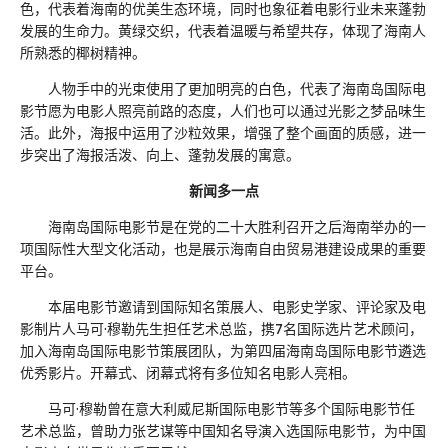
色，代表着海南的优美生态环境，同时也象征着电影行业未来蓬勃
发展的生命力。黄绿交织，代表着温暖与希望共存，体现了海南人
所熟悉的椰树精神。
人物手中的光束使用了更加明亮的白色，代表了海南岛国际电
影节愿为电影人照亮前路的态度，人们也可以通过光影之梦品味生
活。此外，海报中运用了沙粒效果，增强了整个画面的质感，进一
步突出了海报活泼、向上、蓬勃发展的寓意。
新闻多一点
海南岛国际电影节是在党的二十大胜利召开之后海南举办的一
项国际性大型文化活动，也是展示海南自由贸易港建设成果的重要
平台。
本届电影节邀请到国际知名策展人、电影史学家、评论家及电
影制片人马可·穆勒先生担任艺术总监，携7名国际选片艺术顾问，
加入海南岛国际电影节策展团队，为第四届海南岛国际电影节遴选
优秀影片。开幕式、闭幕式将有多位知名电影人亮相。
马可·穆勒曾在意大利威尼斯国际电影节等多个国际电影节任
艺术总监，曾助力张艺谋等中国知名导演入选国际电影节，为中国