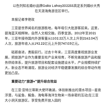
以色列知名婚纱品牌Galia Lahay2022SS高定系列婚纱大秀
在天涯海角游览区举行。
本报记者李艳玫
三亚是世界闻名的旅游胜地，每年吸引大批游客前来。这里，
碧海蓝天相辉映，自然人文相交融，四季宜游。2012年至2021
年，三亚年接待国内外游客量从1102.22万人次上升到2162.04万
人次，旅游年收入从192.22亿元上升到747.03亿元。
砥砺奋进，勇毅前行。过去十年来，三亚高度重视旅游业发
展，把旅游产业作为重要支柱产业来培育，不断完善旅游产品和服
务供给体系，提升旅游项目和配套设施建设水平，产业规模持续扩
大，新业态不断涌现，旅游业对经济平稳健康发展的综合带动作用
更加凸显。
重要动力“旅游+”提升综合效益
在三亚·亚特兰蒂斯大使环礁湖，体验新推出的潜水项目--星夜
浮潜，与鲨鱼、鳐鱼、海龟等海洋生物来一场亲密的互动;在三亚
大小洞天旅游区，享受免费开放入园的