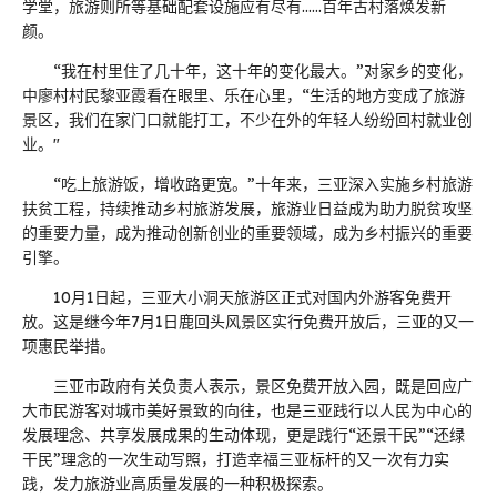
学堂，旅游则所等基础配套设施应有尽有……百年古村落焕发新
颜。
“我在村里住了几十年，这十年的变化最大。”对家乡的变化，
中廖村村民黎亚霞看在眼里、乐在心里，“生活的地方变成了旅游
景区，我们在家门口就能打工，不少在外的年轻人纷纷回村就业创
业。"
“吃上旅游饭，增收路更宽。”十年来，三亚深入实施乡村旅游
扶贫工程，持续推动乡村旅游发展，旅游业日益成为助力脱贫攻坚
的重要力量，成为推动创新创业的重要领域，成为乡村振兴的重要
引擎。
10月1日起，三亚大小洞天旅游区正式对国内外游客免费开
放。这是继今年7月1日鹿回头风景区实行免费开放后，三亚的又一
项惠民举措。
三亚市政府有关负责人表示，景区免费开放入园，既是回应广
大市民游客对城市美好景致的向往，也是三亚践行以人民为中心的
发展理念、共享发展成果的生动体现，更是践行“还景干民”“还绿
干民”理念的一次生动写照，打造幸福三亚标杆的又一次有力实
践，发力旅游业高质量发展的一种积极探索。