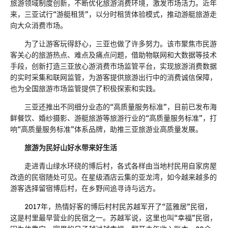
旅游领域制度创新，不断优化旅游消费环境，激发市场活力。近年
来，三亚试行“游艇租赁”，以分时租赁体验模式，推动游艇旅游走
向大众消费市场。
为了让游客玩得舒心，三亚也做了许多努力。该市聚焦市民游
客关心的旅游热点、难点及痛点问题，借助物联网和大数据等技术
手段，创新打造三亚放心游消费市场监管平台，实现旅游消费数据
的实时采集和联网监管，为游客提供旅游出行中的消费诚信保障，
也为全国旅游市场监管提供了积极探索和实践。
三亚还推出不同细分业态的“高质量服务标准”，目前已发布海
鲜餐饮、婚纱摄影、游艇旅游等旅游行业的“高质量服务标准”，打
响“高质量服务标准”体系品牌，助推三亚旅游业高质量发展。
旅游为民好山好水带来好生活
走进青山绿水环绕的博后村，各式各样由当地村民用自家房屋
改造的民宿随处可见。在星级酒店云集的亚龙湾，如今越来越多的
游客选择留宿博后村，在乡野间追寻诗与远方。
2017年，热情好客的博后村村民苏越军开了“蓝雅居”民宿，
这是村里最早营业的民宿之一。苏越军说，这里也叫“幸福”民宿，