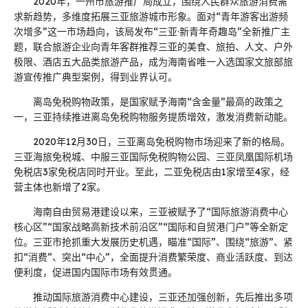
2020年，一州市旅游推广局成立，围绕人民群众旅游消费需
求新趋势，多维度拓展三亚旅游城市形象。面对“青年游客出游频
次增多”这一市场趋向，该局发布“三亚·新青年奇趣岛”全新推广主
题，联合旅游企业向青年客群推荐三亚的美食、旅拍、人文、户外
极限、酒店五大品类旅游产品，成为海南省唯一入选国家文旅部旅
游宣传推广典型案例，得到业界认可。
离岛免税购物政策，是国家赋予海南“含金量”最高的政策之
一，三亚持续推进离岛免税购物服务提质增效，激发消费新动能。
2020年12月30日，三亚离岛免税购物市场迎来了新的格局。
三亚海旅免税城、中服三亚国际免税购物公园、三亚凤凰国际机场
免税店3家免税店同时开业。至此，二亚免税店由1家增至4家，经
营主体也新增了2家。
海南自由贸易港建设以来，三亚被赋予了“国际旅游消费中心
核心区”“国家战略高新技术前沿区”“国际和自贸港门户”等全新定
位。三亚市抢抓重大发展历史机遇，瞄准“国际”、围绕“旅游”、紧
扣“消费”、突出“中心”，全面提升消费繁荣度、商业活跃度、到达
便利度，促进国内国际市场有效贯通。
推动国际旅游消费中心建设，三亚还加强创新，先后推出多项