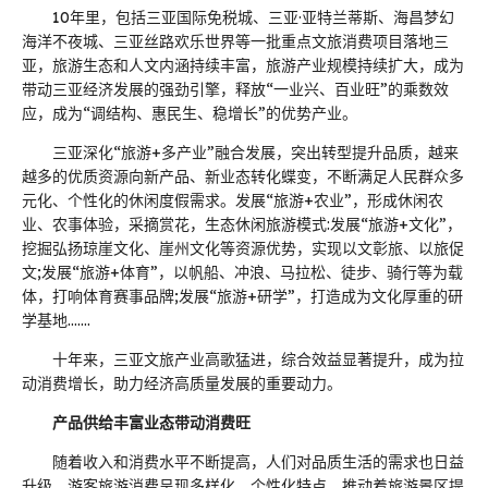
10年里，包括三亚国际免税城、三亚·亚特兰蒂斯、海昌梦幻
海洋不夜城、三亚丝路欢乐世界等一批重点文旅消费项目落地三
亚，旅游生态和人文内涵持续丰富，旅游产业规模持续扩大，成为
带动三亚经济发展的强劲引擎，释放“一业兴、百业旺”的乘数效
应，成为“调结构、惠民生、稳增长”的优势产业。
三亚深化“旅游+多产业”融合发展，突出转型提升品质，越来
越多的优质资源向新产品、新业态转化蝶变，不断满足人民群众多
元化、个性化的休闲度假需求。发展“旅游+农业”，形成休闲农
业、农事体验，采摘赏花，生态休闲旅游模式:发展“旅游+文化”，
挖掘弘扬琼崖文化、崖州文化等资源优势，实现以文彰旅、以旅促
文;发展“旅游+体育”，以帆船、冲浪、马拉松、徒步、骑行等为载
体，打响体育赛事品牌;发展“旅游+研学”，打造成为文化厚重的研
学基地….…
十年来，三亚文旅产业高歌猛进，综合效益显著提升，成为拉
动消费增长，助力经济高质量发展的重要动力。
产品供给丰富业态带动消费旺
随着收入和消费水平不断提高，人们对品质生活的需求也日益
升级，游客旅游消费呈现多样化、个性化特点，推动着旅游景区提