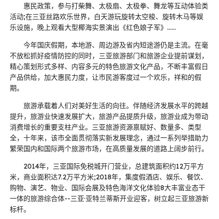
惠民政策，参与打柴舞、太极扇、太极拳、舞龙等互动体验类
活动;在三亚丝路欢乐世界，白天游玩旋转太空梭、旋转木马等娱
乐设施，晚上观看大型椰海实景演出《红色娘子军》......
今年国庆假期，本地游、周边游及省内短途游仍是主流。在毫
不放松抓好疫情防控的同时，三亚旅游部门和旅游企业提前谋划，
精心策划形式多样、内容多元的特色旅游文化产品，不断丰富假日
产品供给，加大惠民力度，让市民游客度过一个欢乐，祥和的假
期。
旅游承载着人们对美好生活的向往。伴随经济发展水平的跨越
提升，旅游业快速发展扩大，旅游产品提质升级，旅游业成为带动
消费增长的重要支柱产业。三亚旅游资源禀赋好、数量多、类型
全，十年来，该市全面贯彻落实新发展理念，通过一系列举措助力
繁荣国内和国际两个旅游市场，在高质量发展的道路上阔步前行。
2014年，三亚国际免税城开门营业，总建筑面积约12万平方
米，商业面积达7.2万平方米;2018年，集度假酒店、娱乐、餐饮、
购物、演艺、物业、国际会展及特色海洋文化体验8大丰富业态干
一体的旅游综合体--三亚·亚特兰蒂斯开业迎客，树立起三亚旅游新
标杆。