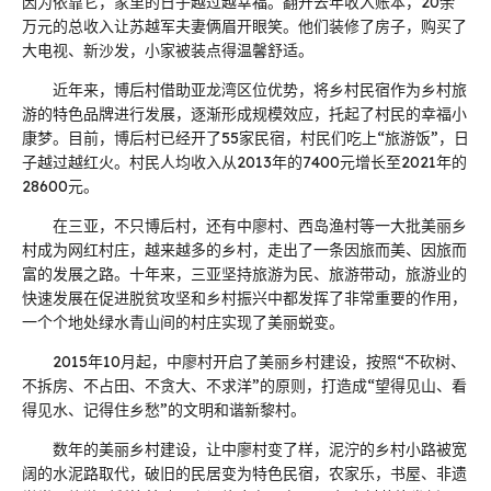
因为依靠它，家里的日子越过越幸福。翻开去年收入账本，20余
万元的总收入让苏越军夫妻俩眉开眼笑。他们装修了房子，购买了
大电视、新沙发，小家被装点得温馨舒适。
近年来，博后村借助亚龙湾区位优势，将乡村民宿作为乡村旅
游的特色品牌进行发展，逐渐形成规模效应，托起了村民的幸福小
康梦。目前，博后村已经开了55家民宿，村民们吃上“旅游饭”，日
子越过越红火。村民人均收入从2013年的7400元增长至2021年的
28600元。
在三亚，不只博后村，还有中廖村、西岛渔村等一大批美丽乡
村成为网红村庄，越来越多的乡村，走出了一条因旅而美、因旅而
富的发展之路。十年来，三亚坚持旅游为民、旅游带动，旅游业的
快速发展在促进脱贫攻坚和乡村振兴中都发挥了非常重要的作用，
一个个地处绿水青山间的村庄实现了美丽蜕变。
2015年10月起，中廖村开启了美丽乡村建设，按照“不砍树、
不拆房、不占田、不贪大、不求洋”的原则，打造成“望得见山、看
得见水、记得住乡愁”的文明和谐新黎村。
数年的美丽乡村建设，让中廖村变了样，泥泞的乡村小路被宽
阔的水泥路取代，破旧的民居变为特色民宿，农家乐，书屋、非遗