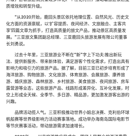
质增效和转型升级。
“从2020开始，鹿回头景区依托地理位置、自然风光、历史文
化方面的资源禀赋，以'扩容提质、夜间经济、文旅融合、主客共
享’四篇文章为抓手，打造高质量的旅文产品，推动景区高质量发
展。”三亚旅文集团副总经理、三亚鹿回头旅游发展有限公司董事
长刘勇说。
过去十年里，三亚旅游业不断在“新”字上下功夫:推出新玩
法、提供新服务、带来新体验，满足游客个性化需求，打造出具有
影响力和吸引力的旅游产品。据了解，目前三亚已初步培育形成了
海洋旅游、购物旅游、文化旅游、体育旅游、会展旅游、康养旅
游、婚庆旅游、森林旅游、乡村旅游、美食旅游、夜间旅游、房车
露营游等业态，这些旅游产品、线路形成差异化、互补化发展，时
空上形成全天候、全季节、多日游、精品游，更加激发游客出游的
兴趣。
品牌活动揽人气。三亚积极推动世界小姐总决赛、克利伯环球
帆船赛等世界级影响力活动赛事落地。成功举办海南岛国际电影节
等节庆赛事活动，带动旅游需求加速增长。