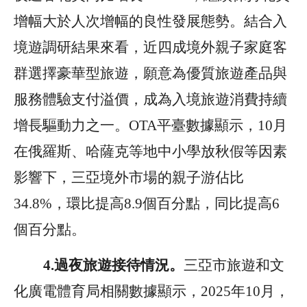
增幅大於人次增幅的良性發展態勢
。
結合入
境遊調研結果來看，近四成境外親子家庭客
群選擇豪華型旅遊，願意為優質旅遊產品與
服務體驗支付溢價，成為入境旅遊消費持續
增長驅動力之一。
OTA
平臺數據顯示，
10
月
在俄羅斯、哈薩克等地中小學放秋假等因素
影響下，三亞境外市場的親子游佔比
34.8%
，環比提高
8.9
個百分點，同比提高
6
個百分點。
4.
過夜旅遊接待情況。
三亞市旅遊和文
化廣電體育局相關數據顯示，
2025
年
10
月，