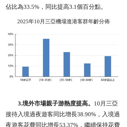
佔比為
33.5%
，同比提高
3.1
個百分點。
2025
年
10
月三亞機場進港客群年齡分佈
3.
境外市場親子游熱度提高
。
10
月三亞
接待入境過夜
遊客同比增長
38.90%
，
入境過
夜遊客花費同比增長
53.37%
，
繼續保持花費