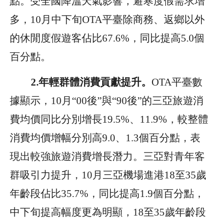
點。受全國降溫天氣影響，避寒度假需求增
多，
10
月中下旬
OTA
平臺除商務、返鄉以外
的休閒度假遊客佔比
67.6%
，同比提高
5.0
個
百分點。
2.
年輕群體消費貢獻提升
。
OTA
平臺數
據顯示，
10
月
“00
後
”
與
“90
後
”
的三亞旅遊消
費均
價同比分別增長
19.5%
、
11.9%
，較整體
消費均價增幅分別高
9.0
、
1.3
個百分點
，表
現出
較強旅遊消費增長潛力。三亞
對青年客
群吸引力
提升
，
10
月三亞機場進港
18
至
35
歲
年齡段佔比
35.7%
，同比提高
1.9
個百分點，
中下旬提高幅度更為明顯，
18
至
35
歲年齡段