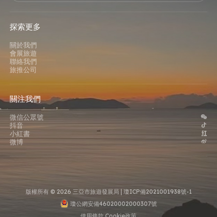
探索更多
關於我們
會展旅遊
聯絡我們
旅推公司
關注我們
微信公眾號
抖音
小紅書
微博
版權所有 © 2026 三亞市旅遊發展局 |
瓊ICP備2021001938號-1
瓊公網安備46020002000307號
使用條款
Cookie政策