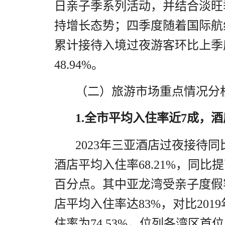
日亲子季系列活动，并结合淡旺
持增长态势；四季度随着国际航
累计接待入境过夜游客环比上季
48.94%
。
（二）旅游市场重点情况分
1.
全市
平均入住率近
7
成，酒
2023
年三亚酒店过夜接待同
酒店平均入住率
68.21%
，同比提
百分点。其中亚龙湾受亲子度假
店平均入住率达
83%
，对比
2019
住率为
74.53%
，位列各湾区
首位