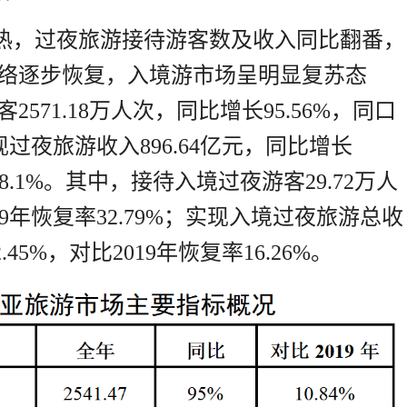
热，过夜旅游接待游客数及收入同比翻番，
络逐步恢复，入境游市场呈明显复苏态
客
2571.18
万人次，同比增长
95.56%
，同口
现过夜旅游收入
896.64
亿元，同比增长
8.1%
。其
中，接待入境过夜游客
29.72
万人
9
年恢复率
32.79
%
；
实现入境过夜旅游总收
2.45%
，对比
2019
年恢复率
16.26%
。