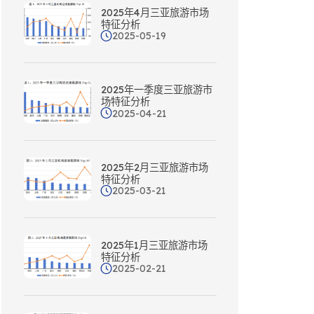
2025年4月三亚旅游市场
特征分析
2025-05-19
2025年一季度三亚旅游市
场特征分析
2025-04-21
2025年2月三亚旅游市场
特征分析
2025-03-21
2025年1月三亚旅游市场
特征分析
2025-02-21