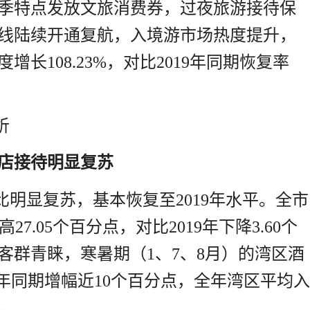
季特点发放文旅消费券，过夜旅游接待保
线陆续开通复航，入境游市场热度提升，
度增长
108.23%
，对比
2019
年同期恢复率
析
店接待明显复苏
比明显复苏，基本恢复至
2019
年水平。全市
高
27.05
个百分点，对比
2019
年下降
3.60
个
客群青睐，寒暑期（
1
、
7
、
8
月）的湾区酒
年同期增幅近
10
个百分点，全年湾区平均入
。