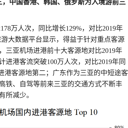
三，中国香港、韩国、俄罗斯为入境游前三
2178
万人次，
同比增长
129
%
，
对比
2019
年
旅游大数据平台
显示，
得益于针对重点客源
，三亚机场进港前十大客源地对比
2019
年
计进港客流突破
100
万人次，对比
2019
年同
进港客源地第二；广东作为三亚的中短途客
高铁、自驾等前来三亚的交通方式不断丰
有所减少。