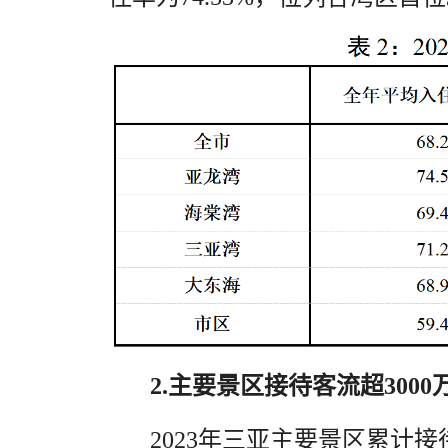
2.
主要
景区
接待客流超
3000
2023
年三亚主要景区累计接