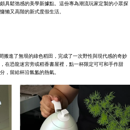
頗具鬆弛感的美學新據點。這份專為潮流玩家定製的小眾探
慵懶又高階的新式度假生活。
把咖啡空間搬進了無垠的綠色稻田，完成了一次野性與現代感的奇妙
，在恐龍迷宮旁或稻香書屋裡，點一杯限定可可和手作甜
分，留給杯沿氤氳的熱氣。