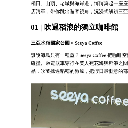
稻田、山頂、老城與海岸邊，悄悄築起一座座
店清單，帶你跳出遊客視角，沉浸式解鎖三亞
01 | 吹過稻浪的獨立咖啡館
三亞水稻國家公園 × Seeya Coffee
誰說海島只有一種藍？Seeya Coffee 
碰撞。乘電瓶車穿行在美人蕉花海與稻浪之間
品，吹著掠過稻穗的微風，把假日最愜意的部