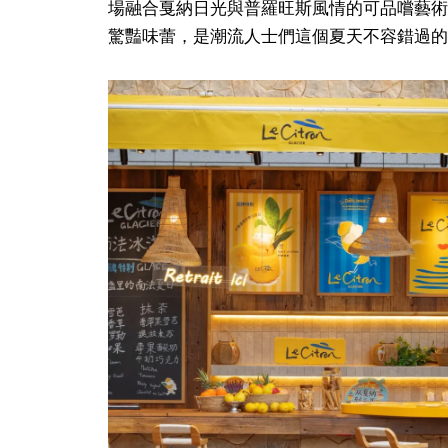
場融合戛納日光與普羅旺斯風情的可品嚐藝術
驚豔味蕾，是潮流人士們這個夏天不容錯過的