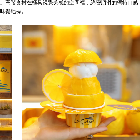
。高階食材在極具視覺美感的空間裡，綿密順滑的獨特口感
味覺地標。