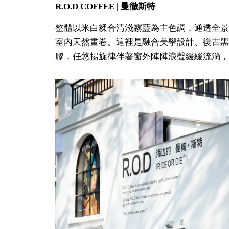
R.O.D COFFEE | 曼徹斯特
整體以米白糅合清淺霧藍為主色調，通透全景落
室內天然畫卷。這裡是融合美學設計、復古黑
膠，任悠揚旋律伴著窗外陣陣浪聲緩緩流淌，