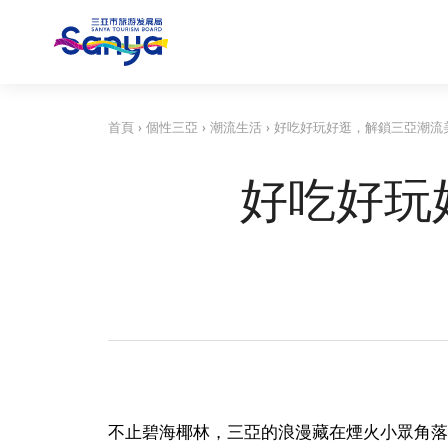
首頁
›
個性三亞
›
潮流生活
›
好吃好玩好逛，解鎖三亞潮流
好吃好玩
不止碧海椰林，三亞的浪漫藏在煙火小眾角落