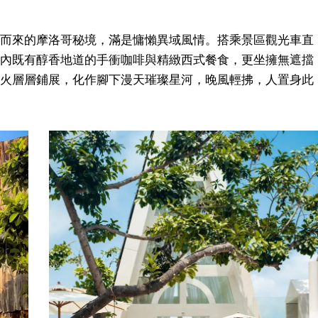
而來的摩洛哥秘境，滿是慵懶異域風情。搭乘景區觀光車直
內既有醇香地道的手衝咖啡與精緻西式餐食，更坐擁無遮擋
火層層鋪展，化作腳下漫天璀璨星河，晚風輕拂，人置身此