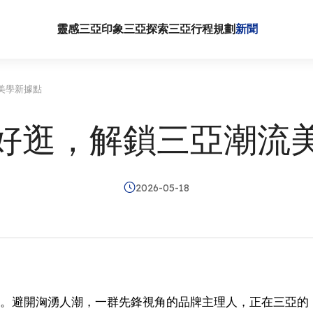
靈感三亞
印象三亞
探索三亞
行程規劃
新聞
美學新據點
好逛，解鎖三亞潮流
2026-05-18
。避開洶湧人潮，一群先鋒視角的品牌主理人，正在三亞的