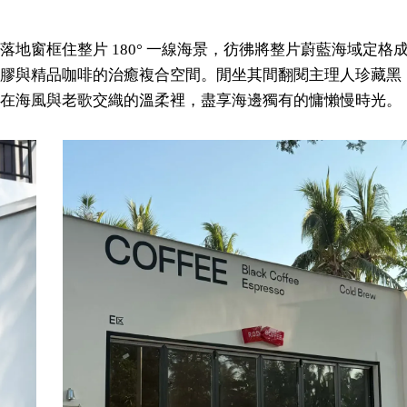
地窗框住整片 180° 一線海景，彷彿將整片蔚藍海域定格
膠與精品咖啡的治癒複合空間。閒坐其間翻閱主理人珍藏黑
在海風與老歌交織的溫柔裡，盡享海邊獨有的慵懶慢時光。