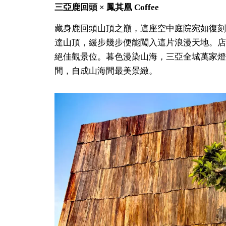
三亞鹿回頭 × 鳳其凰 Coffee
藏身鹿回頭山頂之巔，這座空中庭院宛如復刻
達山頂，緩步幾步便能闖入這片浪漫天地。店
絕佳觀景位。暮色漫染山海，三亞全城萬家燈
間，自成山海間最美景緻。