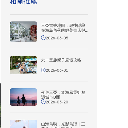
相關推薦
三亞書香地圖：尋找隱藏
在海島角落的絕美書店與
空間
2026-06-05
六一童趣親子度假攻略
2026-06-01
夜遊三亞：於海風霓虹邂
逅城市B面
2026-05-20
山海為聘，光影為證｜三