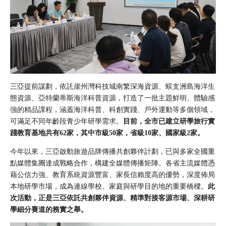
三亞提前謀劃，依託崖州灣科技城南繁深海資源、蜈支洲島海洋生
態資源、亞特蘭蒂斯海洋科普資源，打造了一批主題鮮明、體驗感
強的精品課程，涵蓋海洋科普、科創實踐、戶外運動等多個領域，
可滿足不同年齡段青少年研學需求。
目前，全市已建立研學旅行實
踐教育基地共有62家，其中市級50家，省級10家、國家級2家。
今年以來，三亞啟動旅遊品牌傳播共創夥伴計劃，已與多家全國重
點媒體集團達成戰略合作，構建全媒體傳播矩陣。各省主流媒體憑
藉公信力強、教育系統資源豐富、家長信賴度高的優勢，深度佈局
本地研學市場，成為連線學校、家庭與研學目的地的重要橋樑。
此
次活動，正是三亞依託共創夥伴資源、精準對接客源市場、深耕研
學細分賽道的務實之舉。