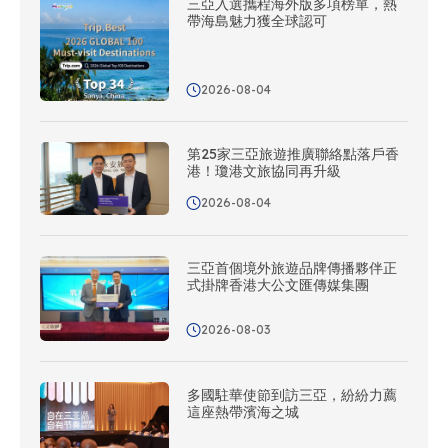
三亞入選攜程海外版多項榜單，熱
帶海島魅力獲全球認可
2026-08-04
第25家三亞旅遊推廣聯絡點落戶香
港！瓊港文旅協同再升級
2026-08-04
三亞首個境外旅遊品牌傳播夥伴正
式掛牌香港大公文匯傳媒集團
2026-08-03
多國駐華使節到訪三亞，紛紛力薦
這座熱帶濱海之城