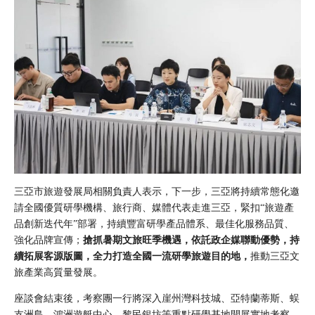
三亞市旅遊發展局相關負責人表示，下一步，三亞將持續常態化邀
請全國優質研學機構、旅行商、媒體代表走進三亞，緊扣“旅遊產
品創新迭代年”部署，持續豐富研學產品體系、最佳化服務品質、
強化品牌宣傳；
搶抓暑期文旅旺季機遇，依託政企媒聯動優勢，持
續拓展客源版圖，全力打造全國一流研學旅遊目的地，
推動三亞文
旅產業高質量發展。
座談會結束後，考察團一行將深入崖州灣科技城、亞特蘭蒂斯、蜈
支洲島、
鴻洲遊艇中心
、黎民銀坊等重點研學基地開展實地考察，