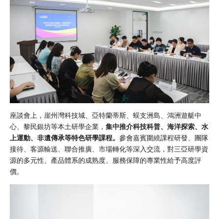
座談會上，
崖州灣科技城
、亞特蘭蒂斯、蜈支洲島、鴻洲遊艇中
心、黎民銀坊等本土研學企業，
集中推介科技科普、海洋探索、水
上運動、非遺傳承等特色研學課程。
參會嘉賓圍繞課程研發、團隊
接待、客源輸送、聯合推廣、市場轉化等深入交流，對三亞研學資
源的多元性、產品體系的成熟度、服務保障的專業性給予高度評
價。