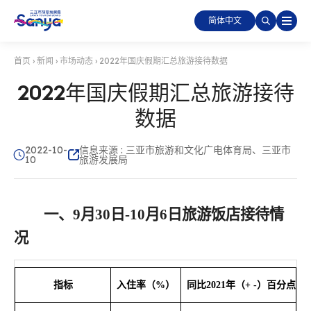
简体中文
首页
›
新闻
›
市场动态
›
2022年国庆假期汇总旅游接待数据
2022年国庆假期汇总旅游接待
数据
2022-10-
信息来源 : 三亚市旅游和文化广电体育局、三亚市
10
旅游发展局
一
、
9月30日-10月6日旅游饭店接
待情
况
指标
入住
率（
%）
同比
2
021
年（
+
-）百分点