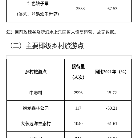
红色娘子军
2533
-67.53
（演艺、丝路欢乐世界）
注：
目前玫瑰谷及梦幻水上乐园暂未恢复运营，故无数据。
（二）主要椰级乡村旅游点
接待量
乡村旅游点
同比
20
21
年（
%）
（
人次
）
中廖村
2996
1
5.72
抱龙森林公园
117
-50.21
大茅远洋生态村
1040
-61.61