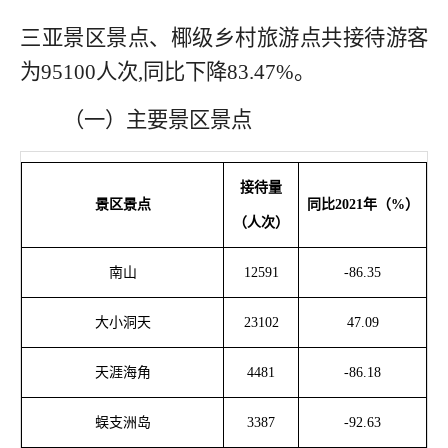
三亚景区景点、椰级乡村旅游点共接待游客
为
95100
人次
,同比下降
83.47
%
。
（一）主要景区景点
接待量
景区景点
同比
20
21
年（
%）
（
人次
）
南山
12591
-86.35
大小洞天
23102
47.09
天涯海角
4481
-86.18
蜈支洲岛
3387
-92.63