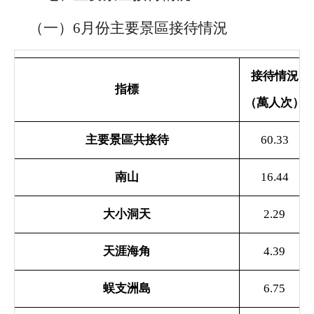
（一）
6月
份主要景區接待情況
接待情況
指標
（萬人次）
主要景區共接待
60.33
南山
16.44
大小洞天
2.29
天涯海角
4.39
蜈支洲島
6.75