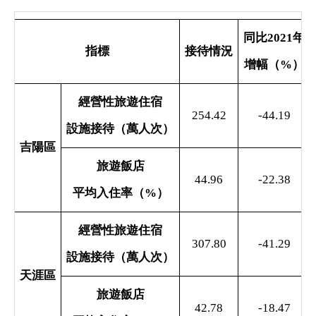
同比
2021年
指標
接待情況
增
幅（
%）
經營性
旅遊住宿
254.42
-44.19
設施接待（萬人次）
吉陽區
旅遊飯店
44.96
-22.38
平均
入住率
（
%）
經營性
旅遊住宿
307.80
-41.29
設施接待（萬人次）
天涯區
旅遊飯店
42.78
-18.47