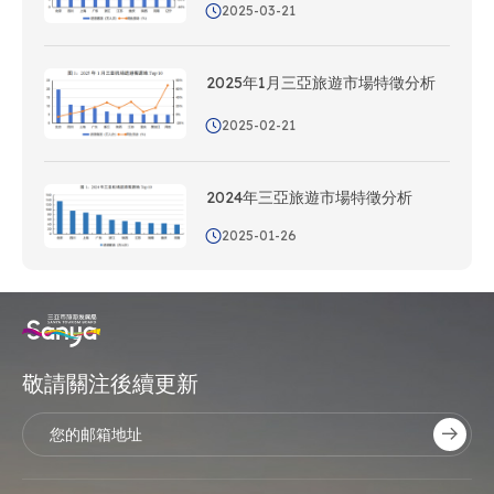
2025-03-21
2025年1月三亞旅遊市場特徵分析
2025-02-21
2024年三亞旅遊市場特徵分析
2025-01-26
敬請關注後續更新