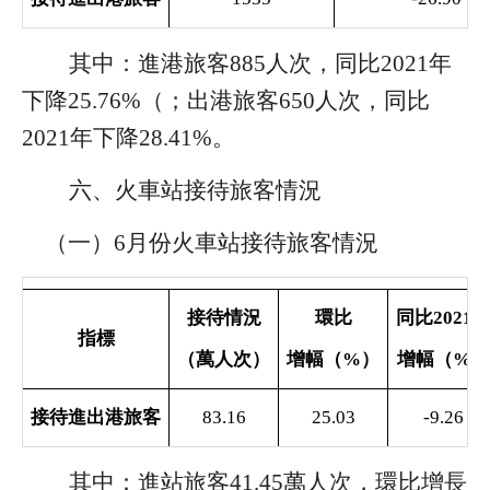
其中：進港旅客
885
人次，同比
2021年
下降
25.76
%（；出港旅客
650
人次，同比
2021年
下降
28.41
%。
六、火車站接待旅客情況
（一）
6月
份火車站接待旅客情況
接待情況
環比
同比
2021
指標
（萬人
次
）
增幅（
%）
增幅（
%）
接待進出港旅客
83.16
25.03
-9.26
其中：
進站旅客
41.45
萬人
次
，環比
增長