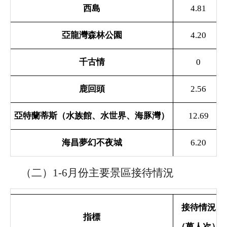
西島
4.81
亞龍灣森林公園
4.20
千古情
0
鹿回頭
2.56
亞特蘭蒂斯（水族館、水世界、海豚灣）
12.69
海昌夢幻不夜城
6.20
（二）
1-
6月
份主要景區接待情況
接待情況
指標
（萬人次）