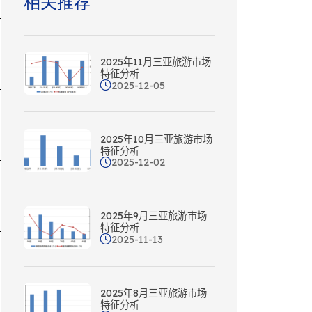
相关推荐
2025年11月三亚旅游市场
特征分析
2025-12-05
2025年10月三亚旅游市场
特征分析
2025-12-02
2025年9月三亚旅游市场
特征分析
2025-11-13
2025年8月三亚旅游市场
特征分析