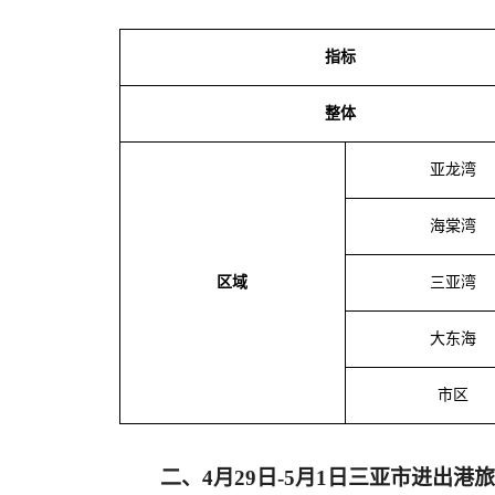
指标
整体
亚龙湾
海棠湾
区域
三亚湾
大东海
市区
二、
4月29日-5月
1
日
三亚市进出港旅