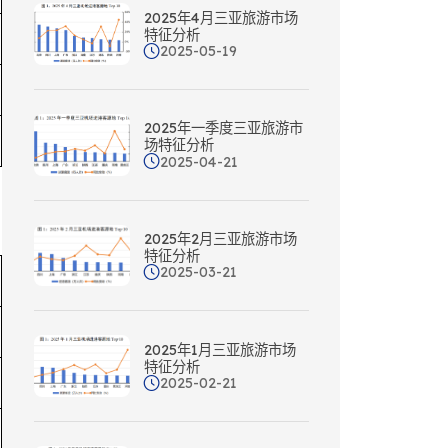
2025年4月三亚旅游市场
特征分析
2025-05-19
2025年一季度三亚旅游市
场特征分析
2025-04-21
2025年2月三亚旅游市场
特征分析
2025-03-21
2025年1月三亚旅游市场
特征分析
2025-02-21