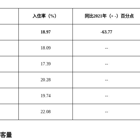
入住
率
（
%）
同比
2
021
年（
+
-）百分点
18.97
-63.77
18.09
--
17.39
--
20.28
--
19.74
--
22.08
--
客量