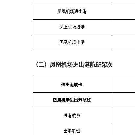
凤凰机场进出港
凤凰机场进港
凤凰机场出港
（二）凤凰机场进出港航班架次
进出港航班
凤凰机场进出港航班
进港航班
出港航班