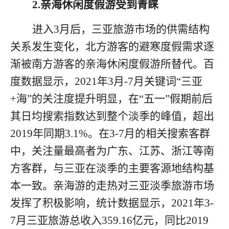
2.亲海休闲度假游受到青睐
进入
3
月后，三亚旅游市场的供需结构
关系发生变化，北方游客的避寒度假需求逐
渐被南方游客的亲海休闲度假游所替代。百
度数据显示，
2021
年
3
月
-7
月关键词
“
三亚
+
海
”
的关注度提升明显，在
“
五一
”
假期前后
其日均搜索指数达到整个淡季的峰值，超出
2019
年同期
3.1%
。在
3-7
月的相关搜索客群
中，关注量最高者为广东、江苏、浙江等南
方客群，与三亚在淡季的主要客源地结构基
本一致。亲海游的走热对三亚淡季旅游市场
发挥了积极影响，统计数据显示，
2021
年
3-
7
月三亚旅游总收入
359.16
亿元，同比
2019