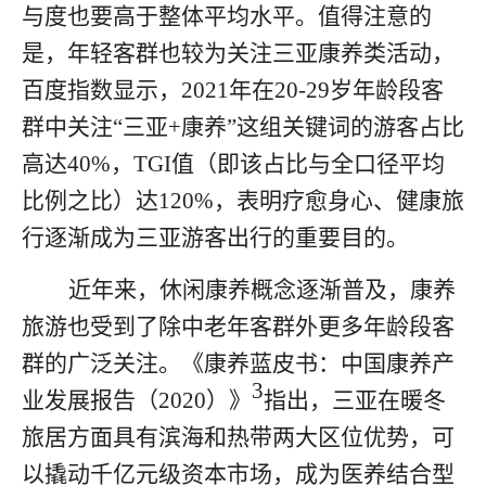
与度也要高于整体平均水平。值得注意的
是，年轻客群也较为关注三亚康养类活动，
百度指数显示，
2021
年在
20-29
岁年龄段客
群中关注
“
三亚
+
康养
”
这组关键词的游客占比
高达
40%
，
TGI
值（即该占比与全口径平均
比例之比）达
120%
，
表明疗愈身心、健康旅
行逐渐成为三亚游客出行的重要目的。
近年来，休闲康养概念逐渐普及，康养
旅游也受到了除中老年客群外更多年龄段客
群的广泛关注。《康养蓝皮书：中国康养产
3
业发展报告（
2020
）》
指出，三亚在暖冬
旅居方面具有滨海和热带两大区位优势，可
以撬动千亿元级资本市场，成为医养结合型