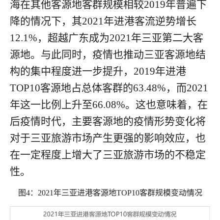
海在其他客源地客群规模相较
2019
年普遍下
降的情况下，其
2021
年进港客流逆势增长
12.1%
，超越广东成为
2021
年三亚第二大客
源地。与此同时，疫情也推动三亚客源地结
构的集中程度进一步提升，
2019
年进港
TOP10
客源地占总体客群的
63.48%
，而
2021
年这一比例上升至
66.08%
。这也意味着，在
后疫情时代，主要客源地的疫情形势变化将
对于三亚旅游市场产生更强的影响效应，也
在一定程度上增大了三亚旅游市场的不稳定
性。
图
4
：
2021
年三亚进港客源地
TOP10
客群规模变动情况