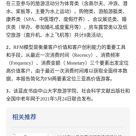
在三亚参与的旅游活动分为体育类（含高尔夫、冲浪、潜
水、桨板等，主要为水上运动）、购物类、游船游艇类、
康养类（
SPA
、中医理疗、度假疗养）、会议展览类、婚
庆类（举办、参加婚礼或度蜜月等）、房车露营类以及低
空旅游（直升机、水上飞机等）共计
8
类活动；
2
．
RFM
模型是衡量客户价值和客户创利能力的重要工具
和手段，从最近一次消费时间（
Recency
）、消费频率
（
Frequency
）、消费金额（
Monetary
）三个要素出发定位
高价值客户，由于最近一次消费时间难以获取全面样本数
据，本报告简化为
FM
两要素定位三亚高价值游客。
3
．
该蓝皮书由中山大学旅游学院、社会科学文献出版社和
全国中老年网于
2021
年
5
月
24
日联合发布。
相关推荐