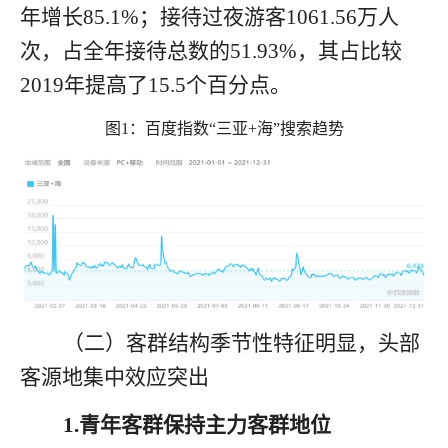
年增长
85.1%
；接待过夜游客
1061.56
万人
次，占全年接待总数的
51.93%
，其占比较
2019
年提高了
15.5
个百分点。
图
1
：百度指数
“
三亚
+
海
”
搜索趋势
（二）客群结构季节性特征明显，头部
客源地集中效应突出
1.青年客群保持主力客群地位