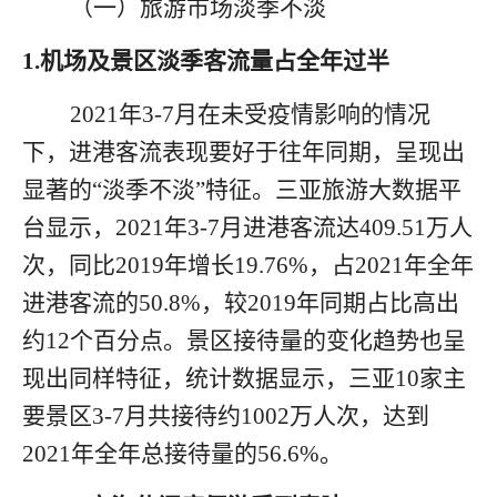
（一）旅游市场淡季不淡
1.机场及景区淡季客流量占全年过半
2021
年
3-7
月在未受疫情影响的情况
下，进港客流表现要好于往年同期，呈现出
显著的
“
淡季不淡
”
特征。三亚旅游大数据平
台显示，
2021
年
3-7
月进港客流达
409.51
万人
次，同比
2019
年增长
19.76%
，占
2021
年全年
进港客流的
50.8%
，较
2019
年同期占比高出
约
12
个百分点。景区接待量的变化趋势也呈
现出同样特征，统计数据显示，三亚
10
家主
要景区
3-7
月共接待约
1002
万人次，达到
2021
年全年总接待量的
56.6%
。