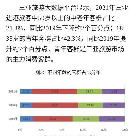
三亚旅游大数据平台显示，
2021
年三亚
进港旅客中
50
岁以上的中老年客群占比
21.3%
，同比
2019
年下降约
2
个百分点；
18-
35
岁的青年客群占比
42.3%
，同比
2019
年提
升约
7
个百分点，青年客群是三亚旅游市场
的主力消费客群。
图
2
：不同年龄的客群占比分布