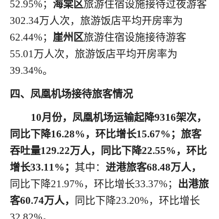
52.95%；
海棠区
旅游住宿设施接待过夜游客
302.34万人次，旅游饭店平均开房率为
62.44%；
崖州区
旅游住宿设施接待游客
55.01万人次，旅游饭店平均开房率为
39.34%。
四、凤凰机场接待旅客情况
10月
份
，凤凰机场运输起降
9316
架
次，
同比下降
16.28%
，环比
增长
15.67
%
；旅客
吞吐量
129.22万人，同比下降22.55%
，环比
增长
33.11
%
；
其中：
进港旅客
68.48万人，
同比下降
21.97%
，环比
增长
33.37
%
；
出港旅
客
60.74万人，
同比下降
23.20%
，环比
增长
32.82
%
。