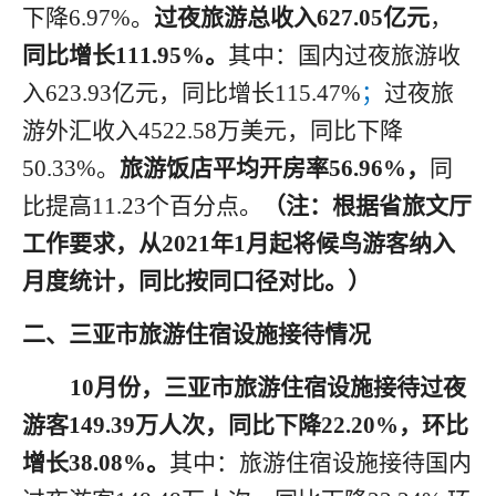
下降6.97%。
过夜旅游总收入
627.05亿元
，
同比增长
111.95%。
其中：国内过夜旅游收
入
623.93亿元，同比增长115.47%
；
过夜旅
游外汇收入
4522.58万美元，同比下降
50.33%。
旅游饭店平均开房率
56.96%，
同
比提高
11.23个百分点。
（注：根据省旅文厅
工作要求，从
2021年1月起将候鸟游客纳入
月度统计，同比按同口径对比。）
二、三亚市旅游住宿设施接待情况
10月
份
，三亚市旅游住宿设施接待过夜
游客
149.39万人次，同比下降22.20%
，环比
增长
38.08
%
。
其中：旅游住宿设施接待国内