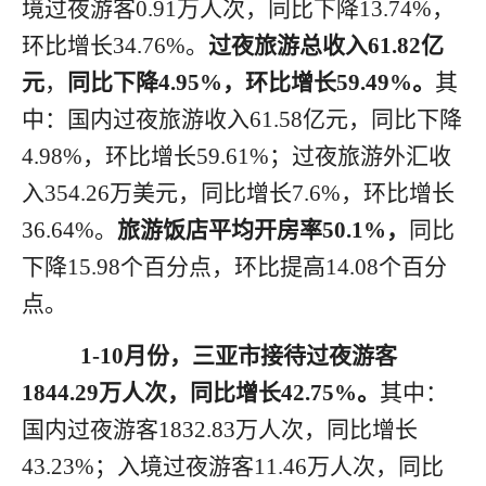
境过夜游客
0.91万人次，同比下降13.74%
，
环比
增长
34.76
%
。
过夜旅游总收入
61.82亿
元
，
同比下降
4.95%
，环比
增长
59.49
%
。
其
中：国内过夜旅游收入
61.58亿元，同比下降
4.98%
，环比
增长
59.61
%
；
过夜旅游外汇收
入
354.26万美元，同比增长7.6%
，环比
增长
36.64%。
旅游饭店平均开房率
50.1%，
同比
下降
15.98个百分点
，环比
提高
14.08
个百分
点
。
1
-10月
份
，三亚市接待过夜游客
1844.29万人次，同比增长42.75%。
其中：
国内过夜游客
1832.83万人次，同比增长
43.23%；入境过夜游客11.46万人次，同比