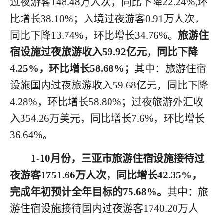
过夜游客
148.48万人次，同比下降22.24%,
环
比
增长
38.10
%
；入境过夜游客
0.91万人次，
同比下降13.74%
，环比
增长
34.76
%
。
旅游住
宿设施过夜旅游收入
59.92亿元
，
同比下降
4.25
%，环比
增长
58.68
%
；
其中：旅游住宿
设施国内
过夜
旅游收入
59.68亿元，同比下降
4.28%
，环比
增长
58.80
%
；
过夜旅游外汇收
入
354.26万美元，同比增长7.6%
，环比
增长
36.64%。
1
-10月
份
，三亚市旅游住宿设施接待过
夜游客
1751.66万人次，同比增长42.35%，
完成年初预计全年目标的75.68%。
其中：旅
游住宿设施接待国内过夜游客
1740.20万人