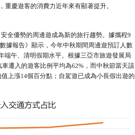
，重慶
遊客的消費力近年來有顯著提升
。
、
安全
優勢
的周邊遊成為新的旅行趨勢。據攜程
9
數據報告》顯示，今年中秋期間周邊遊預訂人數
年端午、清明假期水平。根據
三亞市旅遊發展局
汽車遷入的遊客比例平均為
62%
，
而
中秋節當天該
均值上漲
14
個百分點；自駕遊
已
成為小長假
出遊的