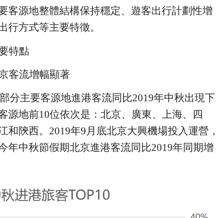
要客源地整體結構保持穩定、遊客出行計劃性增
出行方式等主要特徵。
要特點
京
客流
增幅顯著
部分
主要客源地
進港客流
同比
2019
年中秋
出現
下
客源地前
1
0
位依次是：北京、廣東、上海、四
江和陝西。
2019
年
9
月底
北京
大興機場投入運營
今年中秋
節假期
北京進港客流同比
2
0
19
年同期增