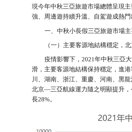
現今年中秋三亞旅遊市場總體呈現主
強、周邊遊持續升溫、自駕遊成熱門
一、中秋小長假三亞旅遊市場主
（
一
）
主要客源地結構穩定
，北
疫情影響下，
2021
年中秋三亞
大
滑，
主要客源地結構保持穩定，進港
川、湖南、浙江、重慶、河南、黑龍
北京
—三亞航線運力隨之明顯提升
，
長
28%
。