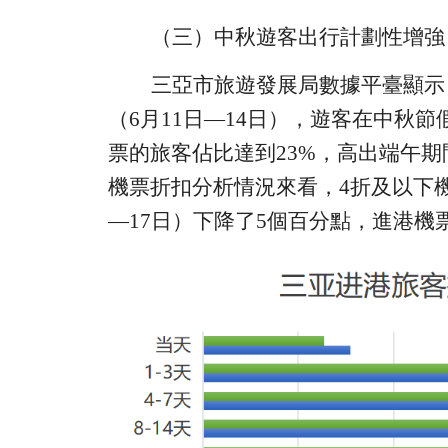
（
三
）
中秋遊客出行計劃性增強
三亞市旅遊發展局
數據平臺顯示
（
6
月
11
日—
14
日），
遊客在中秋節
票的旅客佔比
達到
23%
，高出端午期
機票折扣分析
情況來看
，
4
折及以下
—
17
日）下降
了
5
個百分點，進港機