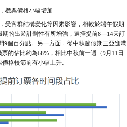
，機票價格小幅增加
，
受客群結構變化等因素影響，
相較於端午假期
假期的出遊
計劃性有所增強，
選擇
提前
8
—
14
天訂
間
9
個百分點。另一方面，
從
中秋
節假期
三亞進港
機票
的
佔比約
為
68%
，相比中秋前一週（
9
月
11
日
票價格
較節前有
小幅
上升
。