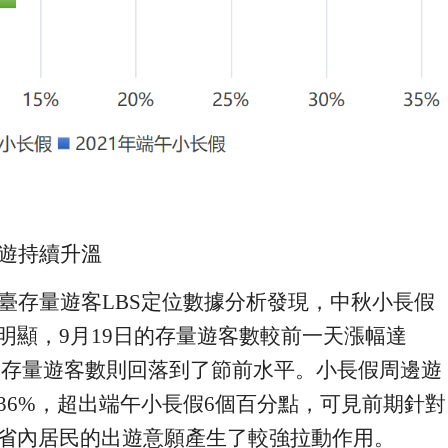
遊持續升溫
臺存量遊客
LBS
定位
數據分析發現，中秋小長假
明顯，
9
月
1
9
日的存量遊客數較前一天漲幅達
）存量遊客數則回落到了節前水平。小長假周邊遊
36%
，超
出
端午小長假
6
個百分點，
可見前期針對
省內居民的出遊意願產生了較強拉動作用
。