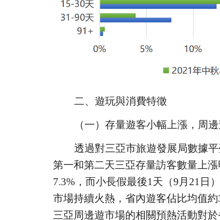
二、遊玩與消費特徵
（一）存量遊客小幅上漲，周邊
透過對
三亞市旅遊發展局
數據平
第一和第二天三亞存量訪客
數量
上漲
7.3%
，
而
小長假最後
1
天（
9
月
2
1
日
市場
持續火熱，省內遊客佔比均值約
三亞周邊遊市場
的相關
預熱活動
對於