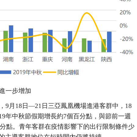
進一步增加
，
9
月
18
日—
21
日三亞鳳凰機場進港
客群中
，
1
8
19
年
中秋
節假期
增長
約
7
個百分點，與節前一週
分點。青年客群
在疫情影響下的
出行限制條件少
的
主
導客群
地位
在
短時間內仍將持續。