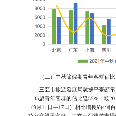
（
二
）中秋
節假期
青年客群佔比
三亞市旅遊發展局
數據平臺顯示
—
3
5
歲青年客群的
佔比
達
55
%
，較
20
（
9
月
11
日—
17
日）相比增長約
4
個百
於家庭親子客群，其
在
三亞旅遊市場