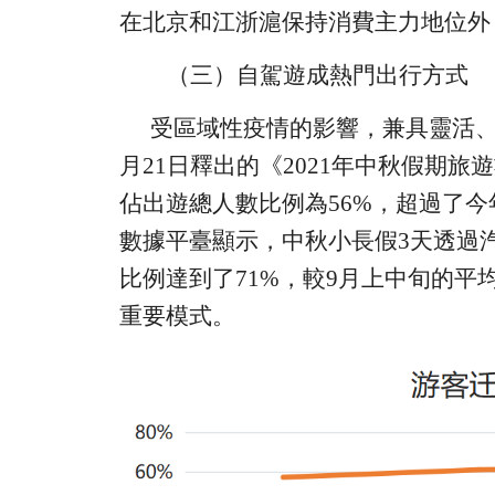
在北京和江浙滬保持消費主力地位外
（三）自駕遊成熱門出行方式
受區域性疫情的影響，
兼具
靈活
月
21
日釋出的《
2021
年中秋假期旅遊
佔出遊總人數比例為
56%
，超過
了
今
數據平臺顯示，中秋小長假
3
天透過
比例達到了
71%
，
較
9
月
上中旬的
平
重要模式。