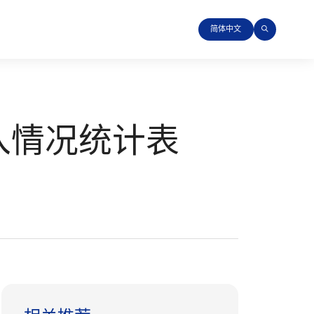
简体中文
入情况统计表