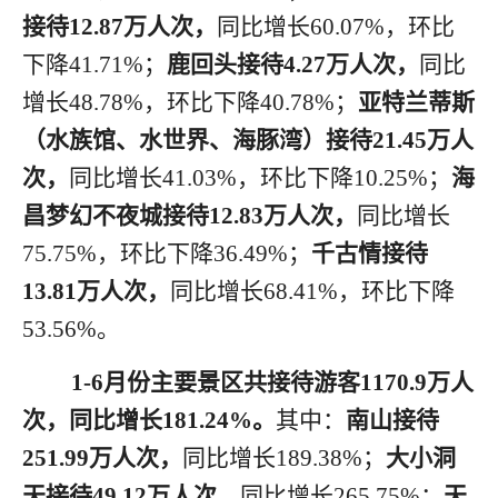
接待
12.87
万人次，
同比增长
6
0.07
%，环比
下降
4
1.71
%；
鹿回头接待
4.27
万人次，
同比
增长
4
8.78
%，环比
下降
40.78
%；
亚特兰蒂斯
（水族馆、水世界、海豚湾）接待
21.45
万人
次，
同比增长
41.03%，
环比
下降
10.25
%；
海
昌梦幻不夜城接待
12.83
万人次，
同比增长
75.75%，
环比
下降
36.49
%
；
千古情接待
13.81
万人次，
同比增长
68.41%，
环比
下降
53.56
%
。
1
-
6月
份
主要景区共接待游客
1
170.9
万人
次，同比
增长
181.24
%。
其中：
南山接待
251.99
万人次，
同比
增长
189.38
%；
大小洞
天接待
49.12
万人次，
同比增长
2
65.75
%；
天