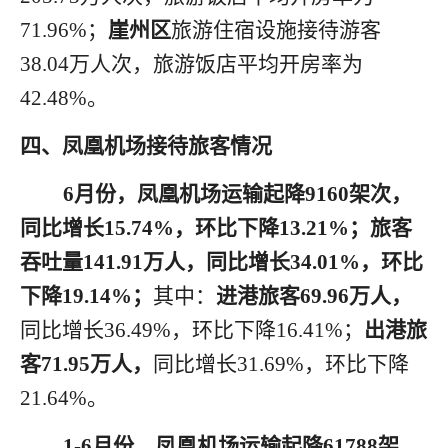
71.96%；
崖州区
旅游住宿设施接待游客
38.04
万人次，旅游饭店平均开房率为
42.48%。
四
、凤凰机场接待旅客情况
6月
份
，凤凰机场运输起降
9
160
架
次，
同比增长
1
5.74
%
，环比
下降
13.21
%
；旅客
吞吐量
1
41.91
万人，同比增长
3
4.01
%
，环比
下降
19.14
%
；
其中：
进港旅客
69.96
万人，
同比增长
36.49
%
，环比
下降
16.41
%
；
出港旅
客
71.95
万人，
同比增长
31.69
%
，环比
下降
21.64
%
。
1
-
6月
份
，凤凰机场运输起降
6
1788
架