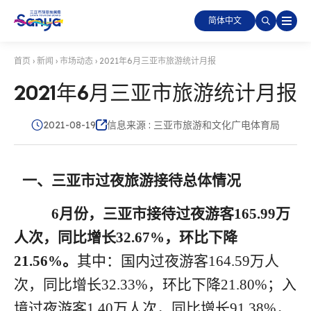
简体中文
首页
›
新闻
›
市场动态
›
2021年6月三亚市旅游统计月报
2021年6月三亚市旅游统计月报
2021-08-19
信息来源 : 三亚市旅游和文化广电体育局
一、三亚市过夜旅游接待总体情况
6月
份
，三亚市接待过夜游客
1
65.99
万
人次，同比增长
3
2.67
%
，环比
下降
21.56
%
。
其中：国内过夜游客
164.59
万人
次，同比增长
32.33
%
，环比
下降
21.80
%
；入
境过夜游客
1.40
万人次，同比
增长
91.38
%
，