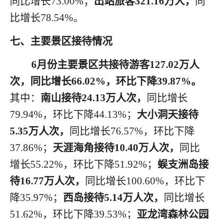
同比增长
73.00
%；
出站旅客
321.16
万人，
同
比增长
78.54
%。
七
、主要景区接待情况
6月
份
主要景区共接待游客
1
27.02
万人
次，同比
增长
66.02
%，环比
下降
3
9.87
%。
其中：
南山接待
24.13
万人次，
同比增长
7
9.94
%，环比
下降
44.13
%；
大小洞天接待
5.35
万人次，
同比增长
7
6.57
%，环比
下降
37.86
%；
天涯海角接待
10.40
万人次，
同比
增长
5
5.22
%，环比
下降
5
1.92
%；
蜈支洲岛接
待
16.77
万人次，
同比增长
1
00.60
%，环比
下
降
3
5.97
%；
西岛接待
5.14
万人次，
同比增长
5
1.62
%，环比
下降
3
9.53
%；
亚龙湾森林公园