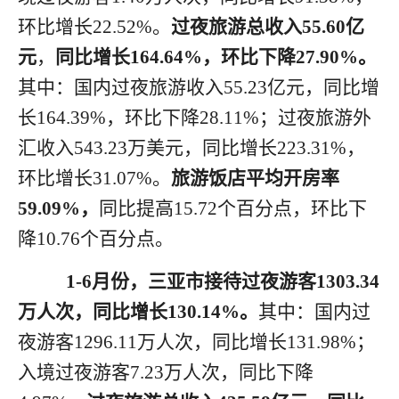
环比
增长
22.52
%
。
过夜旅游总收入
5
5.60
亿
元
，
同比增长
1
64.64
%
，环比
下降
27.90
%
。
其中：国内过夜旅游收入
55.23
亿元，同比增
长
164.39
%
，环比
下降
28.11
%
；过夜旅游外
汇收入
543.23
万美元，同比
增长
223.31
%
，
环比
增长
31.07
%。
旅游饭店平均开房率
59.09
%，
同比
提高
15.72
个百分点
，环比
下
降
10.76
个百分点
。
1
-
6月
份
，三亚市接待过夜游客
1303.34
万人次，同比增长
130.14
%。
其中：国内过
夜游客
1296.11
万人次，同比增长
131.98
%；
入境过夜游客
7.23
万人次，同比
下降