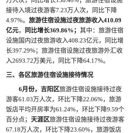
万人次，同比增长
138.40
%；旅游住宿设施
接待入境
过夜
游客
7.23
万人
次，
同比
下降
4.97
%。
旅游住宿设施过夜旅游收入
4
10.09
亿元
，
同比增长
3
69.86
%
；
其中：旅游住宿
设施国内
过夜
旅游收入
408.23
亿元，同比增
长
397.29
%；旅游住宿设施
过夜
旅游外汇收
入
2693.72
万美元，同比下降
64.17
%。
三、
各区旅游住宿设施接待情况
6月份，吉阳区
旅游住宿设施接待过夜
游客
61.03万人次，环比下降22.06%，旅游
饭店平均开房率为61.24%，环比下降9.59个
百分点；
天涯区
旅游住宿设施接待过夜游客
67.18万人次，环比下降23.60%，旅游饭店