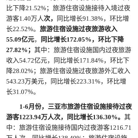
比
下降
21.52
%
；旅游住宿设施接待入境
过夜
游客
1.40
万人
次，
同比增长
91.38
%，
环比
增
长
22.52
%
。
旅游住宿设施过夜旅游收入
5
5.09
亿元
，
同比增长
1
72.05
%，环比
下降
27.82
%
；
其中：旅游住宿设施国内
过夜
旅游
收入
54.72
亿元，同比增长
171.84
%
，环比
下
降
28.02
%
；旅游住宿设施
过夜
旅游外汇收入
543.23
万美元，同比增长
223.31
%
，环比
增
长
31.07
%
。
1
-
6月
份
，三亚市旅游住宿设施接待过夜
游客
1
223.94
万人次，同比增长
1
36.30
%。
其
中：旅游住宿设施接待国内过夜游客
1216.71