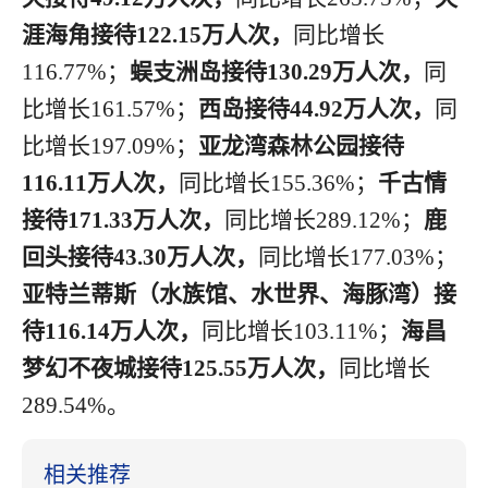
涯海角接待
122.15
万人次，
同比
增长
116.77
%；
蜈支洲岛接待
130.29
万人次，
同
比增长
1
61.57
%；
西岛接待
44.92
万人次，
同
比增长
197.09
%；
亚龙湾森林公园接待
116.11
万人次，
同比增长
1
55.36
%；
千古情
接待
171.33
万人次，
同比增长
2
89.12
%；
鹿
回头接待
43.30
万人次，
同比增长
1
77.03
%；
亚特兰蒂斯（水族馆、水世界、海豚湾）接
待
116.14
万人次，
同比增长
1
03.11
%；
海昌
梦幻不夜城接待
125.55
万人次，
同比增长
289.54
%。
相关推荐