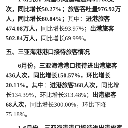
次，同比增长
5
0.27
%；旅客吞吐量
9
76.92
万
人，同比增长
8
0.84
%；
其中：
进港旅客
474.08
万人，
同比增长
93.97
%；
出港旅客
502.84
万人，
同比增长
69.99
%。
五
、三亚海港港口接待旅客情况
6月
份，三亚海港港口接待进出港旅客
4
36
人次，同比
增长
150.57
%，环比
增长
20.11
%。
其中：
进港旅客
368
人次，
同比
增
长
134.39
%，环比
增长
313.48
%；
出港旅客
68
人次，
同比
增长
300.00
%，环比
下降
75.18
%。