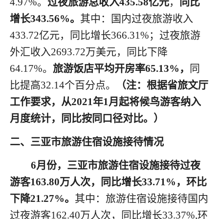
4.97
%。
过夜旅游总收入
435.58
亿元
，
同比
增长
3
43.56
%。
其中：国内过夜旅游收入
433.72
亿元，同比增长
366.31
%；过夜旅游
外汇收入
2693.72
万美元，同比下降
64.17
%。
旅游饭店平均开房率
65.13
%，
同
比
提高
32.14
个百分点。
（注：根据省旅文厅
工作要求，从
2021年1月起将候鸟游客纳入
月度统计，
同
比按同口径对比。）
二、三亚市旅游住宿设施接待情况
6月
份
，三亚市旅游住宿设施接待过夜
游客
1
63.80
万人次，同比增长
3
3.71
%
，环比
下降
21.27
%
。
其中：旅游住宿设施接待国内
过夜游客
162.40
万人次，同比增长
33.37
%,
环