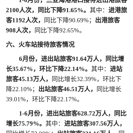
1
-
6月
份，三亚海港港口接待进出港旅客
2
100
人次，同比下降
9
1.65
%。
其中：
进港旅
客
1192
人次，
同比下降
90.69
%；
出港旅客
908
人次，
同比下降
92.65
%。
六
、火车站接待旅客情况
6月
份，进出站旅客
9
1.64
万人，同比增
长
3
5.67
%，环比
下降
22.14
%。
其中：
进站
旅客
45.13
万人，
同比增长
32.39
%，环比
下
降
22.10
%；
出站旅客
46.51
万人，
同比增长
39.01
%，环比
下降
22.17
%。
1
-
6月
份，进出站旅客
6
28.72
万人，同比
增长
7
5.79
%。
其中：
进站旅客
307.56
万人，