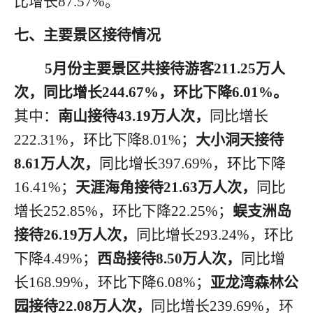
比增长
87.57
%。
七
、主要景区接待情况
5月
份
主要景区共接待游客
2
11.25
万人
次，同比增长
2
44.67
%，环比
下降
6
.01
%。
其中：
南山接待
43.19
万人次，
同比增长
2
22.31
%，环比
下降
8
.01
%；
大小洞天接待
8.61
万人次，
同比增长
3
97.69
%，环比
下降
1
6.41
%；
天涯海角接待
21.63
万人次，
同比
增长
2
52.85
%，环比
下降
2
2.25
%；
蜈支洲岛
接待
26.19
万人次，
同比增长
2
93.24
%，环比
下降
4
.49
%；
西岛接待
8.50
万人次，
同比增
长
1
68.99
%，环比
下降
6
.08
%；
亚龙湾森林公
园接待
22.08
万人次，
同比增长
2
39.69
%，环