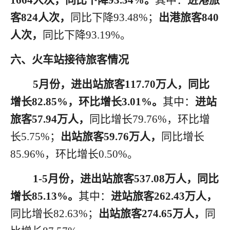
1
664
人次，同比下降
9
3.34
%。
其中：
进港旅
客
824
人次，
同比下降
93.48
%；
出港旅客
840
人次，
同比下降
93.19
%。
六
、火车站接待旅客情况
5月
份，进出站旅客
1
17.70
万人，同比
增长
8
2.85
%，环比
增长
3.01
%。
其中：
进站
旅客
57.94
万人，
同比增长
79.76
%，环比
增
长
5.75
%；
出站旅客
59.76
万人，
同比增长
85.96
%，环比
增长
0.50
%。
1
-
5月
份，进出站旅客
5
37.08
万人，同比
增长
8
5.13
%。
其中：
进站旅客
262.43
万人，
同比增长
82.63
%；
出站旅客
274.65
万人，
同