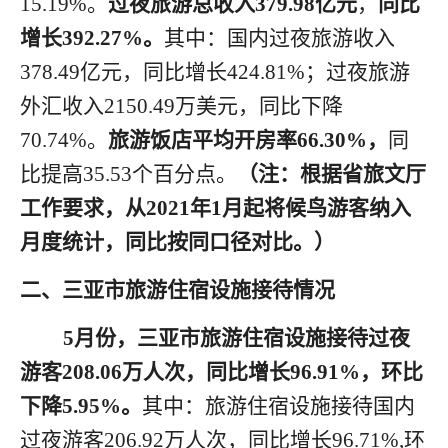
15.19
%。
过夜旅游总收入
3
79.98
亿元
，
同比
增长
3
92.27
%。
其中：国内过夜旅游收入
378.49
亿元，同比增长
424.81
%；过夜旅游
外汇收入
2150.49
万美元，同比下降
70.74
%。
旅游饭店平均开房率
66.30
%，
同
比
提高
35.53
个百分点。
（注：根据省旅文厅
工作要求，从
2021年1月起将候鸟游客纳入
月度统计，
同
比按同口径对比。）
二、三亚市旅游住宿设施接待情况
5月
份
，三亚市旅游住宿设施接待过夜
游客
2
08.06
万人次，同比增长
9
6.91
%
，环比
下降
5.95
%
。
其中：旅游住宿设施接待国内
过夜游客
206.92
万人次，同比增长
96.71
%,
环