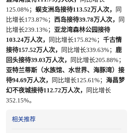
125.08
%；
蜈支洲岛接待
113.52
万人次，
同
比增长
1
73.87
%；
西岛接待
39.78
万人次，
同
比增长
2
39.13
%；
亚龙湾森林公园接待
103.24
万人次，
同比增长
1
75.82
%；
千古情
接待
157.52
万人次，
同比增长
3
39.63
%；
鹿
回头接待
39.03
万人次，
同比增长
2
05.88
%；
亚特兰蒂斯（水族馆、水世界、海豚湾）接
待
94.69
万人次，
同比增长
1
25.61
%；
海昌梦
幻不夜城接待
112.72
万人次，
同比增长
352.15
%。
相关推荐