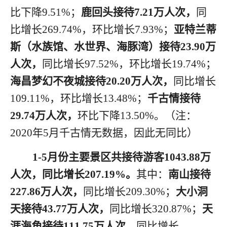
比
下降
9
.51
%；
鹿回头接待
7.21
万人次，
同
比增长
2
69.74
%，环比
增长
7.93
%；
亚特兰蒂
斯（水族馆、水世界、海豚湾）接待
23.90
万
人次，
同比增长
97.52%，
环比
增长
19.74
%；
海昌梦幻不夜城接待
20.20
万人次，
同比增长
109.11%，
环比
增长
13.48
%
；
千古情接待
29.74
万人次，
环比
下降
13.50
%
。
（
注：
2020年5月千古情无数据，因此无同比
）
1
-
5月
份
主要景区共接待游客
1
043.88
万
人次，同比
增长
207.19
%。
其中：
南山接待
227.86
万人次，
同比
增长
209.30
%；
大小洞
天接待
43.77
万人次，
同比增长
3
20.87
%；
天
涯海角接待
111.75
万人次，
同比
增长