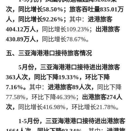
次，同比增长
5
8.50
%；旅客吞吐量
8
35.01
万
人，同比增长
92
.26
%；
其中：
进港旅客
404.12
万人，
同比增长
109.23
%；
出港旅客
430.89
万人，
同比增长
78.67
%。
五
、三亚海港港口接待旅客情况
5月
份，三亚海港港口接待进出港旅客
3
63
人次，同比
下降
19.33
%，环比
下降
7.16
%。
其中：
进港旅客
89
人次，
同比
下降
77.58
%，环比
下降
46.39
%；
出港旅客
274
人
次，
同比
增长
416.98
%，环比
增长
21.78
%。
1
-
5月
份，三亚海港港口接待进出港旅客