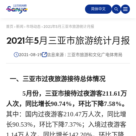
简体中文
首页
›
新闻
›
市场动态
›
2021年5月三亚市旅游统计月报
2021年5月三亚市旅游统计月报
2021-08-19
信息来源 : 三亚市旅游和文化广电体育局
一、三亚市过夜旅游接待总体情况
5月
份
，三亚市接待过夜游客
2
11.61
万
人次，同比增长
9
0.74
%
，环比
下降
7.58
%
。
其中：国内过夜游客
210.47
万人次，同比增
长
90.53
%
，环比
下降
7.37
%
；入境过夜游客
1.14
万人次，同比
增长
142.20
%
，环比
下降