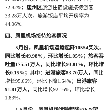
72.82%；
崖州区
旅游住宿设施接待游客
33.28万人次，旅游饭店平均开房率为
44.06%。
四
、凤凰机场接待旅客情况
5月
份
，凤凰机场运输起降
1
0554
架
次，
同比增长
4
9.98
%
，环比
增长
1.05
%
；旅客吞
吐量
1
75.51
万人，同比增长
9
3.81
%
，环比
增
长
0
.15
%
；
其中：
进港旅客
83.70
万人，
同比
增长
95.66
%
，环比
下降
1.64
%
；
出港旅客
91.81
万人，
同比增长
92.16
%
，环比
增长
1.83
%
。
1
-
5月
份
，凤凰机场运输起降
5
2628
架