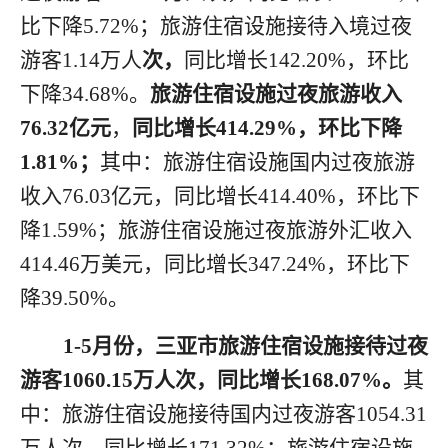
比
下降
5.72
%
；旅游住宿设施接待入境
过夜
游客
1.14
万人
次，
同比增长
142.20
%，
环比
下降
34.68
%
。
旅游住宿设施过夜旅游收入
7
6.32
亿元
，
同比增长
4
14.29
%，环比
下降
1.81
%
；
其中：旅游住宿设施国内
过夜
旅游
收入
76.03
亿元，同比增长
414.40
%
，环比
下
降
1.59
%
；旅游住宿设施
过夜
旅游外汇收入
414.46
万美元，同比增长
347.24
%
，环比
下
降
39.50
%
。
1
-
5月
份
，三亚市旅游住宿设施接待过夜
游客
1
060.15
万人次，同比增长
1
68.07
%。
其
中：旅游住宿设施接待国内过夜游客
1054.31