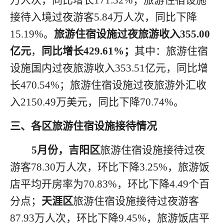
万人次，同比增长
171.32
%；旅游住宿设施
接待入境
过夜
游客
5.84
万人
次，
同比
下降
15.19
%。
旅游住宿设施过夜旅游收入
3
55.00
亿元
，
同比增长
4
29.61
%
；
其中：旅游住宿
设施国内
过夜
旅游收入
353.51
亿元，同比增
长
470.54
%；旅游住宿设施
过夜
旅游外汇收
入
2150.49
万美元，同比下降
70.74
%。
三、
各区旅游住宿设施接待情况
5月份，吉阳区
旅游住宿设施接待过夜
游客
78.30万人次，环比下降3.25%，旅游饭
店平均开房率为70.83%，环比下降4.49个百
分点；
天涯区
旅游住宿设施接待过夜游客
87.93万人次，环比下降9.45%，旅游饭店平