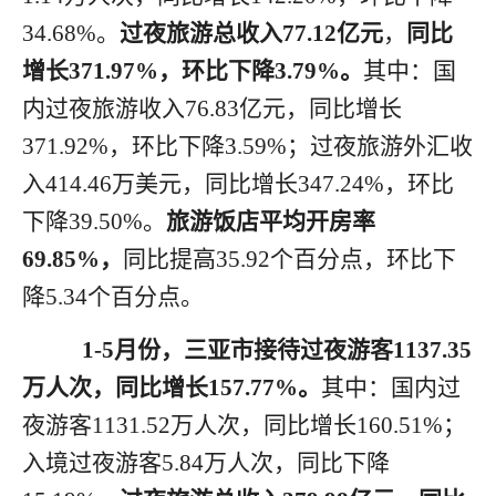
34.68
%
。
过夜旅游总收入
7
7.12
亿元
，
同比
增长
3
71.97
%
，环比
下降
3.79
%
。
其中：国
内过夜旅游收入
76.83
亿元，同比增长
371.92
%
，环比
下降
3.59
%
；过夜旅游外汇收
入
414.46
万美元，同比
增长
347.24
%
，环比
下降
39.50
%。
旅游饭店平均开房率
69.85
%，
同比
提高
35.92
个百分点
，环比
下
降
5.34
个百分点
。
1
-
5月
份
，三亚市接待过夜游客
1137.35
万人次，同比增长
157.77
%。
其中：国内过
夜游客
1131.52
万人次，同比增长
160.51
%；
入境过夜游客
5.84
万人次，同比
下降