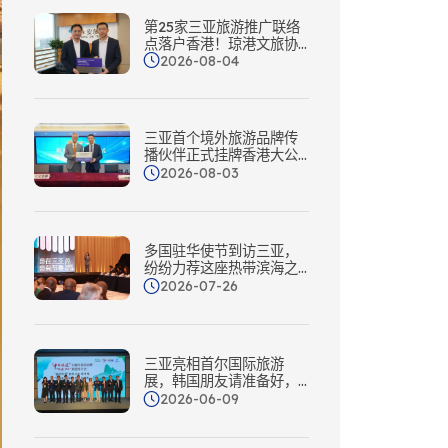
第25家三亚旅游推广联络
点落户香港！琼港文旅协
2026-08-04
同再升级
三亚首个境外旅游品牌传
播伙伴正式挂牌香港大公
文汇传媒集团
2026-08-03
多国驻华使节到访三亚，
纷纷力荐这座热带滨海之
城
2026-07-26
三亚亮相首尔国际旅游
展，韩国朋友请准备好，
三亚喊你来度假啦！
2026-06-09