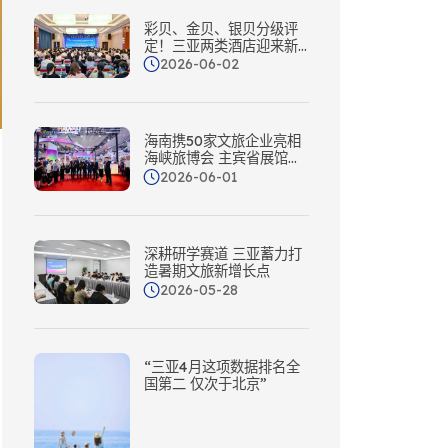
彩贝、金贝、银贝分级评
定！三亚两类酒店迎来新
标准→
2026-06-02
海南携50家文旅企业亮相
海峡旅博会 主宾省展馆好
吸睛！
2026-06-01
深耕研学赛道 三亚蓄力打
造暑期文旅新增长点
2026-05-28
“三亚4月这项数据排名全
国第二 仅次于北京”