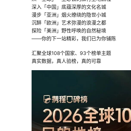
深入「中国」底蕴深厚的文化名城
漫步「亚洲」烟火缭绕的隐世小城
沉醉「欧洲」艺术弥漫的浪漫之都
探险「美洲」野性呼唤的自然秘境
——你的下一站精彩，我们已为你铺陈
汇聚全球108个国家、93个榜单主题
真实数据，真人验榜，真的可靠