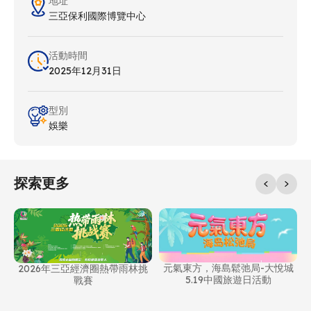
地址
三亞保利國際博覽中心
活動時間
2025年12月31日
型別
娛樂
探索更多
元氣東方，海島鬆弛局-大悅城
2026年三亞經濟圈熱帶雨林挑
5.19中國旅遊日活動
戰賽