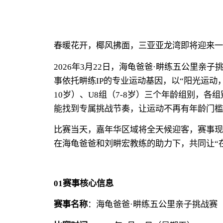
春暖花开，椰风拂面，
三亚亚龙湾即将迎来一
2026年3月22日，海龟爸爸·畊练五公里
事依托畊练IP的专业运动基因，以“阳光运动，健
10岁）、U8组（7-8岁）三个年龄组别，
能找到专属挑战节奏，让运动不再有年龄门槛
比赛当天，嘉年华区域将全天候迎客，赛事现
在海龟爸爸和刘畊宏教练的助力下，共同让“
01
赛事核心信息
赛事名称
：海龟爸爸·畊练五公里亲子挑战赛