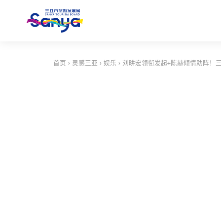
首页
›
灵感三亚
›
娱乐
›
刘畊宏领衔发起+陈赫倾情助阵！