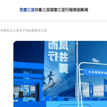
灵感三亚
印象三亚
探索三亚
行程规划
新闻
三亚畊练五公里亲子挑战赛报名开启