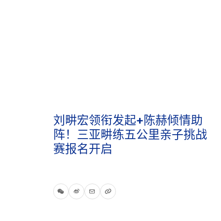
刘畊宏领衔发起+陈赫倾情助
阵！三亚畊练五公里亲子挑战
赛报名开启