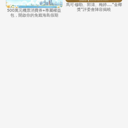
喜
馬可·穆勒、郭濤、梅婷……“金椰
獎”評委會陣容揭曉
500萬元機票消費券+專屬權益
包，開啟你的免籤海島假期