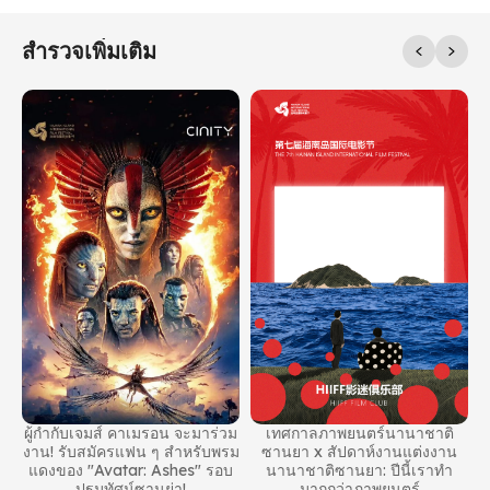
สํารวจเพิ่มเติม
ง
 ×
เ
ม
ห
ผู้กํากับเจมส์ คาเมรอน จะมาร่วม
เทศกาลภาพยนตร์นานาชาติ
งาน! รับสมัครแฟน ๆ สําหรับพรม
ซานยา x สัปดาห์งานแต่งงาน
แดงของ "Avatar: Ashes" รอบ
นานาชาติซานยา: ปีนี้เราทํา
ปฐมทัศน์ซานย่า!
มากกว่าภาพยนตร์