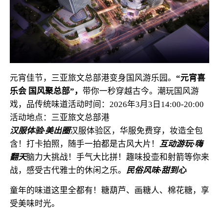
元宵佳节，三亚旅文总部港变身国风游乐园。
“元宵喜
乐会 国风聚总部”，
带你一秒穿越古今。潮玩国风游
戏，品传统味道
活动时间：2026年3月3日14:00-20:00
活动地点：三亚旅文总部港
汉服体验·美出圈
汉服体验区，华服免费穿，妆造全包
含！打卡拍照，随手一拍都是古风大片！
互动游玩·嗨
翻天
脑力大挑战！手气大比拼！趣味投壶和射箭等你来
战，感受古代雅士的休闲之乐。
民俗风味·甜到心
童年的味道这里全都有！糖葫芦、画糖人、棉花糖，享
受美味时光。