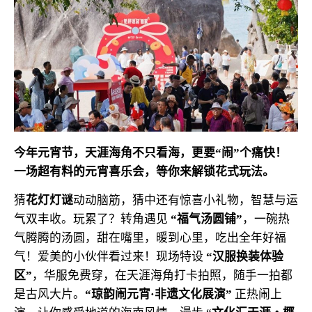
今年元宵节，
天涯海角不只看海，
更要“闹”个痛快！
一场超有料的元宵喜乐会，
等你来解锁花式玩法。
猜
花灯灯谜
动动脑筋，猜中还有惊喜小礼物，智慧与运
气双丰收。玩累了？转角遇见
“福气汤圆铺”
，一碗热
气腾腾的汤圆，甜在嘴里，暖到心里，吃出全年好福
气！
爱美的小伙伴看过来！现场特设
“汉服换装体验
区”
，华服免费穿，在天涯海角打卡拍照，随手一拍都
是古风大片。
“琼韵闹元宵·非遗文化展演”
正热闹上