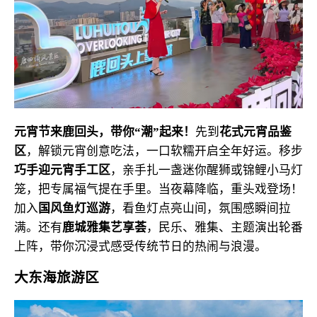
元宵节来鹿回头，
带你“潮”起来！
先到
花式元宵品鉴
区
，解锁元宵创意吃法，一口软糯开启全年好运。移步
巧
手迎元宵手工区
，亲手扎一盏迷你醒狮或锦鲤小马灯
笼，把专属福气提在手里。当夜幕降临，重头戏登场！
加入
国风鱼灯巡游
，看鱼灯点亮山间，氛围感瞬间拉
满。还有
鹿城雅集艺享荟
，民乐、雅集、主题演出轮番
上阵，带你沉浸式感受传统节日的热闹与浪漫。
大东海旅游区