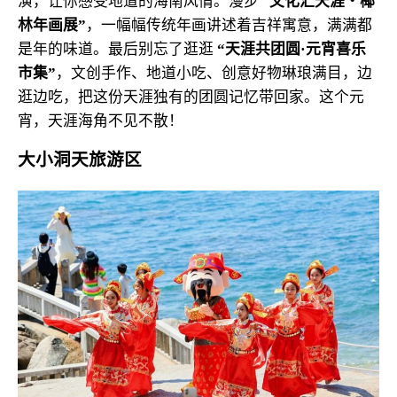
演，让你感受地道的海南风情。漫步 “
文化汇天涯・椰
林年画展”
，一幅幅传统年画讲述着吉祥寓意，满满都
是年的味道。
最后别忘了逛逛
“天涯共团圆·元宵喜乐
市集”
，文创手作、地道小吃、创意好物琳琅满目，边
逛边吃，把这份天涯独有的团圆记忆带回家。这个元
宵，天涯海角不见不散！
大小洞天旅游区