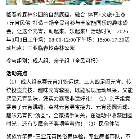
临春岭森林公园的自然底蕴，融合“体育+文旅+生态
+元宵民俗”打造一场全民可参与全家能同乐的趣味盛
会，让这个元宵，动起来、乐起来！
活动时间：2026
年3月3日
上午场：08:00-12:00
下午场：15:00-17:30
活
动地点：
三亚临春岭森林公园
参与组别：成人组、亲子组（全民可报）
活动亮点
（1） 成人组竞赛
元宵灯笼运球、三人四足闹元宵、传
统投壶竞技、趣味元宵套圈，既能展现运动风采，又能
感受元宵韵味，凭实力赢取非遗好礼！
（2）亲子组竞
赛
亲子元宵跳绳、森林元宵寻宝接力、元宵汤圆运球、
趣味元宵钓“汤圆”，全家携手闯关，在运动中收获团圆
时光，还有专属亲子奖项等着你！
（3）民俗体验
黎族竹竿舞+三亚元宵民俗舞体验，专业舞者带队，不