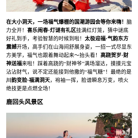
在大小洞天，
一场福气爆棚的国潮游园会
等你来嗨！
脑
力全开！
喜乐闹春·灯谜有礼区
挂满红灯笼，猜中谜底
好礼到手，考验智慧的时候到啦！
太极迎福·气韵东方
震撼
开场，高手们在山海间舒展身姿，一招一式尽显东
方美学，福气也跟着舞动起来～
抬头看！
高跷贺岁·财
神送福
来啦！踩着高跷的“财神爷”满场溜达，摸摸元宝
沾沾财气，说不定还能接到他撒的“福气糖”！最绝的是
川
韵变脸·福满洞天
，袍袖一挥，脸谱瞬息万变，喷火
绝技更是点燃全场！
鹿回头风景区