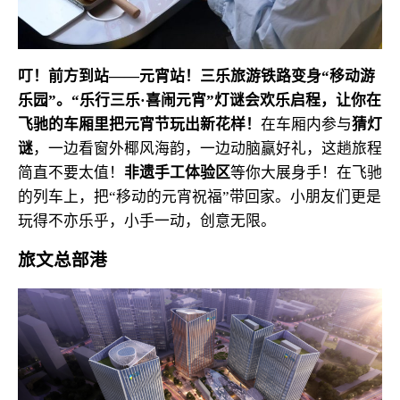
叮！前方到站——元宵站！
三乐旅游铁路变身“移动游
乐园”。
“乐行三乐·喜闹元宵”灯谜会欢乐启程，
让你在
飞驰的车厢里
把元宵节玩出新花样！
在车厢内参与
猜灯
谜
，一边看窗外椰风海韵，一边动脑赢好礼，这趟旅程
简直不要太值！
非遗手工体验区
等你大展身手！在飞驰
的列车上，把“移动的元宵祝福”带回家。小朋友们更是
玩得不亦乐乎，小手一动，创意无限。
旅文总部港