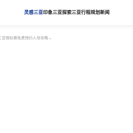
灵感三亚
印象三亚
探索三亚
行程规划
新闻
赛三亚锦标赛免费预约入场攻略→