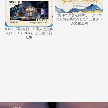
“海洋の文脈を継承し・タンカ
間
の風情を共に楽しむ” 三亜タン
9
カ文化週間
5.19 中国観光日：外国人観光客
向け「JOY PASS」が三亜に初
登場