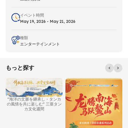
イベント時間
May 19, 2026 - May 21, 2026
種類
エンターテインメント
もっと探す
"海洋の文脈を継承し・タンカ
の風情を共に楽しむ" 三亜タン
カ文化週間
客
初