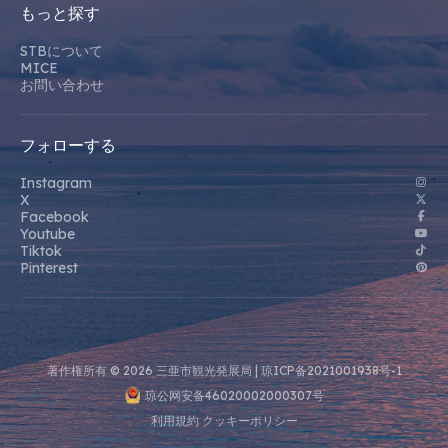
もっと探す
STBについて
MICE
お問い合わせ
フォローする
Instagram
X
Facebook
Youtube
Tiktok
Pinterest
著作権所有 © 2026 三亜市観光発展局 |
琼ICP备2021001938号-1
琼公网安备46020002000307号
利用規約
クッキーポリシー