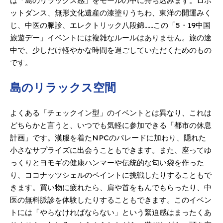
は「島のリラックス感」をモールの中に持ち込みます。ロボ
ットダンス、無形文化遺産の漆塗りうちわ、東洋の開運みく
じ、中医の脈診、エレクトリック八段錦……この「5・19中国
旅遊デー」イベントには複雑なルールはありません。旅の途
中で、少しだけ軽やかな時間を過ごしていただくためのもの
です。
島のリラックス空間
よくある「チェックイン型」のイベントとは異なり、これは
どちらかと言うと、いつでも気軽に参加できる「都市の休息
計画」です。漢服を着たNPCのパレードに加わり、隠れた
小さなサプライズに出会うこともできます。また、座ってゆ
っくりとヨモギの健康ハンマーや伝統的な匂い袋を作った
り、ココナッツシェルのペイントに挑戦したりすることもで
きます。買い物に疲れたら、肩や首をもんでもらったり、中
医の無料脈診を体験したりすることもできます。このイベン
トには「やらなければならない」という緊迫感はまったくあ