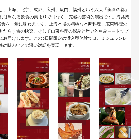
し、上海、北京、成都、広州、厦門、福州という六大「美食の都」
これは単なる飲食の集まりではなく、究極の芸術的演出です。海棠湾
美食を一堂に味わえます。上海本場の精緻な本邦料理、広東料理の
もたらす舌の快楽、そして山東料理の深みと歴史的重み——トップ
にお届けします。この3日間限定の没入型体験では、ミシュランレ
峰の味わいとの深い対話を実現します。