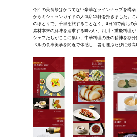
今回の美食祭はかつてない豪華なラインナップを構築
からミシュランガイドの人気店12軒を招きました。
のほとりで、千里を旅することなく、3日間で南北の
素材本来の鮮味を追求する味わい、四川・重慶料理が
シェフたちがここに集い、中華料理の匠の精神を存分
ベルの食卓美学を間近で体感し、箸を運ぶたびに最高