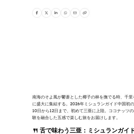
南海のそよ風が鬱蒼とした椰子の林を撫でる時、千里
に盛大に集結する。2026年ミシュランガイド中国初
10日から12日まで、初めて三亜に上陸。ココナッツ
験を融合した五感で楽しむ旅をお届けします。
🍴 舌で味わう三亜：ミシュランガイ