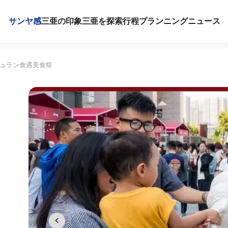
サンヤ感
三亜の印象
三亜を探索
行程プランニング
ニュース
シュラン食遇美食祭