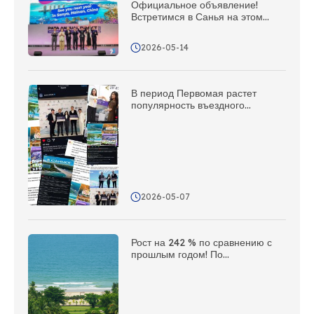
Официальное объявление!
Встретимся в Санья на этом
грандиозном туристическом
мероприятии Азиатско-
2026-05-14
Тихоокеанского региона в 2027
году!
В период Первомая растет
популярность въездного
туризма; Сянья использует сеть
зарубежных представительств
для проведения
мультимедийной
информационной кампании за
рубежом
2026-05-07
Рост на 242 % по сравнению с
прошлым годом! По
популярности в зарубежных
социальных сетях Сянья заняла
второе место среди приморских
городов страны