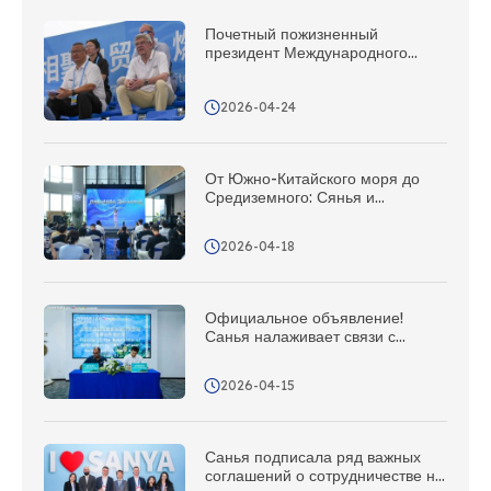
Почетный пожизненный
президент Международного
олимпийского комитета Бах
высоко оценил Сяньянь!
2026-04-24
От Южно-Китайского моря до
Средиземного: Сянья и
Национальное управление по
туризму Италии объединили
2026-04-18
усилия, и сегодня состоялось
торжественное открытие
«Станции Шелкового пути»
Официальное объявление!
Санья налаживает связи с
Фиджи: в круг международных
партнеров добавился новый друг
2026-04-15
из южной части Тихого океана!
Санья подписала ряд важных
соглашений о сотрудничестве на