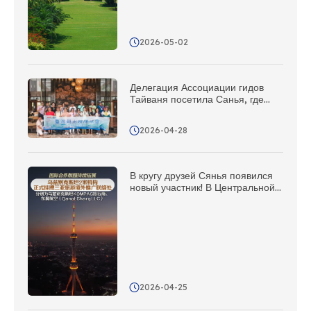
2026-05-02
Делегация Ассоциации гидов
Тайваня посетила Санья, где
состоялись целенаправленные
встречи, открывшие новые
2026-04-28
возможности для
сотрудничества!
В кругу друзей Сянья появился
новый участник! В Центральной
Азии открыто еще 5
представительств по
продвижению за рубежом
2026-04-25