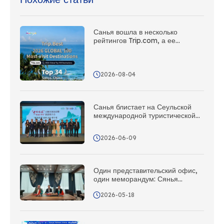
Санья вошла в несколько
рейтингов Trip.com, а ее
тропическое островное
очарование получило мировое
признание
2026-08-04
Санья блистает на Сеульской
международной туристической
выставке. Приготовьтесь, друзья
в Корее – Санья зовёт вас в
2026-06-09
отпуск!
Один представительский офис,
один меморандум: Сянья
активно развивает рынок
2026-05-18
туристов из Казахстана и создает
всеобъемлющую сеть
маркетинга и продвижения в
Центральной Азии