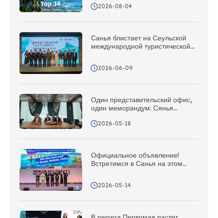
2026-08-04
Санья блистает на Сеульской
международной туристической
выставке. Приготовьтесь, друзья
в Корее – Санья зовёт вас в
2026-06-09
отпуск!
Один представительский офис,
один меморандум: Сянья
активно развивает рынок
2026-05-18
туристов из Казахстана и создает
всеобъемлющую сеть
маркетинга и продвижения в
Центральной Азии
Официальное объявление!
Встретимся в Санья на этом
грандиозном туристическом
мероприятии Азиатско-
2026-05-14
Тихоокеанского региона в 2027
году!
В период Первомая растет