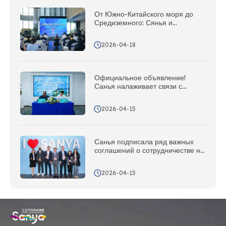
От Южно-Китайского моря до
Средиземного: Сянья и
Национальное управление по
туризму Италии объединили
2026-04-18
усилия, и сегодня состоялось
торжественное открытие
«Станции Шелкового пути»
Официальное объявление!
Санья налаживает связи с
Фиджи: в круг международных
партнеров добавился новый друг
2026-04-15
из южной части Тихого океана!
Санья подписала ряд важных
соглашений о сотрудничестве на
Азиатском авиационном форуме
2026-04-15