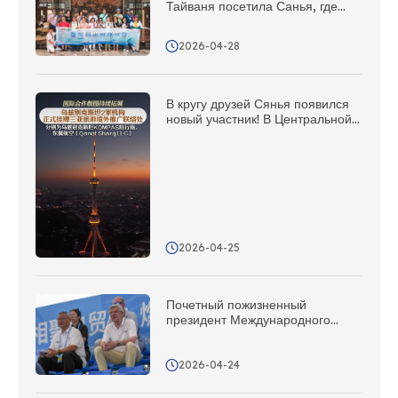
Тайваня посетила Санья, где
состоялись целенаправленные
встречи, открывшие новые
2026-04-28
возможности для
сотрудничества!
В кругу друзей Сянья появился
новый участник! В Центральной
Азии открыто еще 5
представительств по
продвижению за рубежом
2026-04-25
Почетный пожизненный
президент Международного
олимпийского комитета Бах
высоко оценил Сяньянь!
2026-04-24