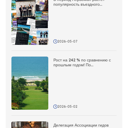
популярность въездного
туризма; Сянья использует сеть
зарубежных представительств
для проведения
мультимедийной
информационной кампании за
рубежом
2026-05-07
Рост на 242 % по сравнению с
прошлым годом! По
популярности в зарубежных
социальных сетях Сянья заняла
второе место среди приморских
городов страны
2026-05-02
Делегация Ассоциации гидов