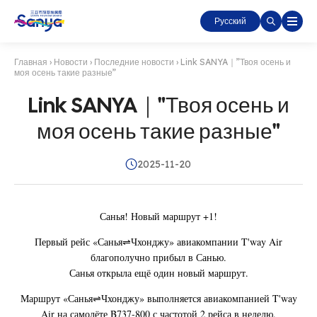
Русский
Главная
›
Новости
›
Последние новости
›
Link SANYA｜”Твоя осень и
моя осень такие разные”
Link SANYA｜"Твоя осень и
моя осень такие разные"
2025-11-20
Санья! Новый маршрут +1!
Первый рейс «Санья⇌Чхонджу» авиакомпании T'way Air
благополучно прибыл в Санью.
Санья открыла ещё один новый маршрут.
Маршрут «Санья⇌Чхонджу» выполняется авиакомпанией T'way
Air на самолёте B737-800 с частотой 2 рейса в неделю.