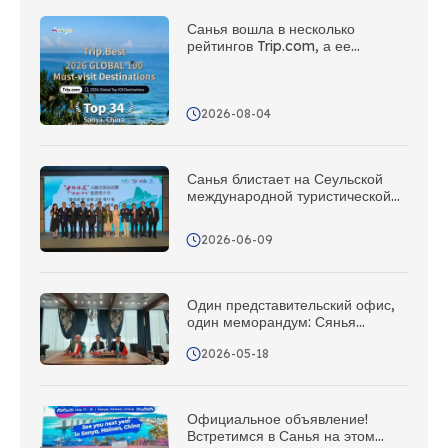
Санья вошла в несколько
рейтингов Trip.com, а ее
тропическое островное
очарование получило мировое
признание
2026-08-04
Санья блистает на Сеульской
международной туристической
выставке. Приготовьтесь, друзья
в Корее – Санья зовёт вас в
2026-06-09
отпуск!
Один представительский офис,
один меморандум: Сянья
активно развивает рынок
2026-05-18
туристов из Казахстана и создает
всеобъемлющую сеть
маркетинга и продвижения в
Центральной Азии
Официальное объявление!
Встретимся в Санья на этом