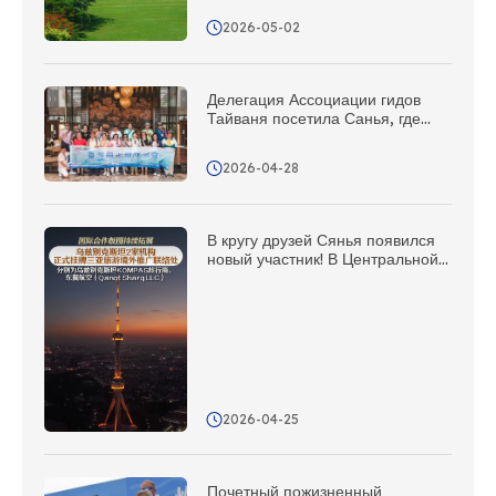
2026-05-02
Делегация Ассоциации гидов
Тайваня посетила Санья, где
состоялись целенаправленные
встречи, открывшие новые
2026-04-28
возможности для
сотрудничества!
В кругу друзей Сянья появился
новый участник! В Центральной
Азии открыто еще 5
представительств по
продвижению за рубежом
2026-04-25
Почетный пожизненный