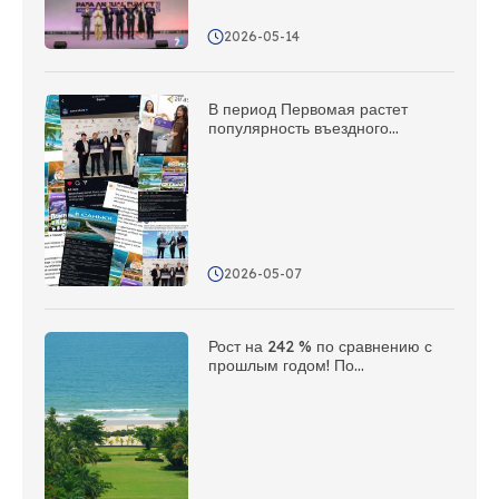
грандиозном туристическом
мероприятии Азиатско-
2026-05-14
Тихоокеанского региона в 2027
году!
В период Первомая растет
популярность въездного
туризма; Сянья использует сеть
зарубежных представительств
для проведения
мультимедийной
информационной кампании за
рубежом
2026-05-07
Рост на 242 % по сравнению с
прошлым годом! По
популярности в зарубежных
социальных сетях Сянья заняла
второе место среди приморских
городов страны