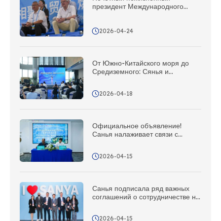
президент Международного
олимпийского комитета Бах
высоко оценил Сяньянь!
2026-04-24
От Южно-Китайского моря до
Средиземного: Сянья и
Национальное управление по
туризму Италии объединили
2026-04-18
усилия, и сегодня состоялось
торжественное открытие
«Станции Шелкового пути»
Официальное объявление!
Санья налаживает связи с
Фиджи: в круг международных
партнеров добавился новый друг
2026-04-15
из южной части Тихого океана!
Санья подписала ряд важных
соглашений о сотрудничестве на
Азиатском авиационном форуме
2026-04-15