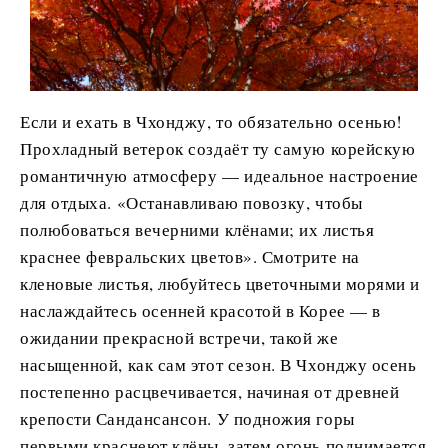
Если и ехать в Чхонджу, то обязательно осенью!
Прохладный ветерок создаёт ту самую корейскую
романтичную атмосферу — идеальное настроение
для отдыха. «Останавливаю повозку, чтобы
полюбоваться вечерними клёнами; их листья
краснее февральских цветов». Смотрите на
кленовые листья, любуйтесь цветочными морями и
наслаждайтесь осенней красотой в Корее — в
ожидании прекрасной встречи, такой же
насыщенной, как сам этот сезон. В Чхонджу осень
постепенно расцвечивается, начиная от древней
крепости Сандансансон. У подножия горы
первыми краснеют клёны, затем огонь поднимается