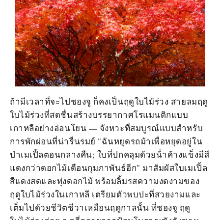
ถ้ามีเวลาที่จะไปชองจู ก็คงเป็นฤดูใบไม้ร่วง สายลมฤดู
ใบไม้ร่วงที่สดชื่นสร้างบรรยากาศโรแมนติกแบบ
เกาหลีอย่างอ่อนโยน — จังหวะที่สมบูรณ์แบบสําหรับ
การพักผ่อนที่น่ารื่นรมย์ "ฉันหยุดรถม้าเพื่อหยุดอยู่ใน
ป่าเมเปิ้ลตอนกลางคืน; ใบที่ปกคลุมด้วยน้ําค้างแข็งมีสี
แดงกว่าดอกไม้เดือนกุมภาพันธ์อีก" มาสัมผัสใบเมเปิ้ล
สีแดงสดและทุ่งดอกไม้ พร้อมลิ้มรสความงดงามของ
ฤดูใบไม้ร่วงในเกาหลี เตรียมตัวพบปะที่สวยงามและ
เต็มไปด้วยชีวิตชีวาเหมือนฤดูกาลนั้น ที่ชองจู ฤดู