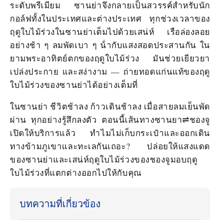
ระดับพรีเมียม ซานย่าจึงกลายเป็นสวรรค์สําหรับนัก
กอล์ฟทั้งในประเทศและต่างประเทศ ทุกช่วงเวลาของ
ฤดูใบไม้ร่วงในซานย่าเต็มไปด้วยเสน่ห์ เรือล่องลอย
อย่างช้า ๆ ลมพัดเบา ๆ น้ํากับแสงสอดประสานกัน ใน
ยามพระอาทิตย์ตกของฤดูใบไม้ร่วง มันช่วยเยียวยา
เปล่งประกาย และสง่างาม — ถ่ายทอดแก่นแท้ของฤดู
ใบไม้ร่วงของซานย่าได้อย่างเต็มที่
ในซานย่า ชีวิตช้าลง ก้าวเดินช้าลง เมื่อสายลมเย็นพัด
ผ่าน ทุกอย่างรู้สึกลงตัว ตอนนี้เส้นทางซานยา⇌ชองจู
เปิดให้บริการแล้ว ทําไมไม่เก็บกระเป๋าและออกเดิน
ทางข้ามภูเขาและทะเลกันเถอะ? ปล่อยให้แสงแดด
ของซานย่าและเสน่ห์ฤดูใบไม้ร่วงของชองจูมอบฤดู
ใบไม้ร่วงที่แตกต่างออกไปให้กับคุณ
บทความที่เกี่ยวข้อง