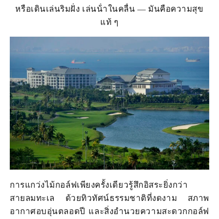
หรือเดินเล่นริมฝั่ง เล่นน้ําในคลื่น — มันคือความสุข
แท้ ๆ
การแกว่งไม้กอล์ฟเพียงครั้งเดียวรู้สึกอิสระยิ่งกว่า
สายลมทะเล ด้วยทิวทัศน์ธรรมชาติที่งดงาม สภาพ
อากาศอบอุ่นตลอดปี และสิ่งอํานวยความสะดวกกอล์ฟ