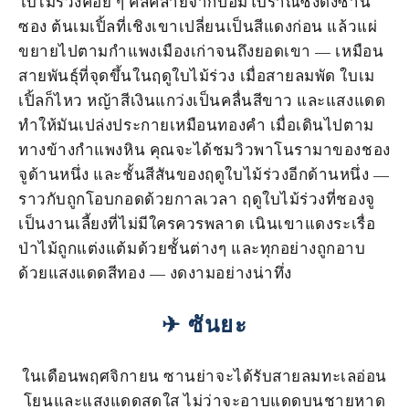
ใบไม้ร่วงค่อย ๆ คลี่คลายจากป้อมโบราณซังดังซาน
ซอง ต้นเมเปิ้ลที่เชิงเขาเปลี่ยนเป็นสีแดงก่อน แล้วแผ่
ขยายไปตามกําแพงเมืองเก่าจนถึงยอดเขา — เหมือน
สายพันธุ์ที่จุดขึ้นในฤดูใบไม้ร่วง เมื่อสายลมพัด ใบเม
เปิ้ลก็ไหว หญ้าสีเงินแกว่งเป็นคลื่นสีขาว และแสงแดด
ทําให้มันเปล่งประกายเหมือนทองคํา เมื่อเดินไปตาม
ทางข้างกําแพงหิน คุณจะได้ชมวิวพาโนรามาของชอง
จูด้านหนึ่ง และชั้นสีสันของฤดูใบไม้ร่วงอีกด้านหนึ่ง —
ราวกับถูกโอบกอดด้วยกาลเวลา ฤดูใบไม้ร่วงที่ชองจู
เป็นงานเลี้ยงที่ไม่มีใครควรพลาด เนินเขาแดงระเรื่อ
ป่าไม้ถูกแต่งแต้มด้วยชั้นต่างๆ และทุกอย่างถูกอาบ
ด้วยแสงแดดสีทอง — งดงามอย่างน่าทึ่ง
✈ ซันยะ
ในเดือนพฤศจิกายน ซานย่าจะได้รับสายลมทะเลอ่อน
โยนและแสงแดดสดใส ไม่ว่าจะอาบแดดบนชายหาด