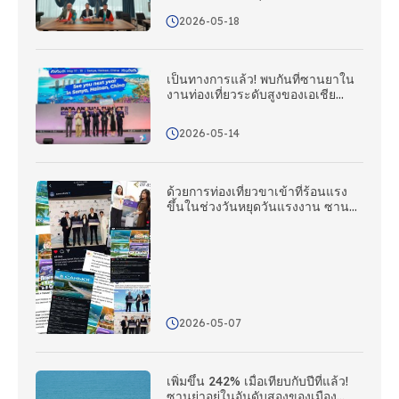
ขยายตลาดท่องเที่ยวในคาซัคสถาน
2026-05-18
อย่างแข็งขัน และสร้างเครือข่ายการ
ตลาดและส่งเสริมการขายที่
ครอบคลุมทั่วเอเชียกลาง
เป็นทางการแล้ว! พบกันที่ซานยาใน
งานท่องเที่ยวระดับสูงของเอเชีย
แปซิฟิกปี 2027!
2026-05-14
ด้วยการท่องเที่ยวขาเข้าที่ร้อนแรง
ขึ้นในช่วงวันหยุดวันแรงงาน ซาน
ย่าจึงใช้เครือข่ายสํานักงานประสาน
งานต่างประเทศเพื่อดําเนินการติดต่อ
ต่างประเทศแบบหลายแพลตฟอร์ม
2026-05-07
เพิ่มขึ้น 242% เมื่อเทียบกับปีที่แล้ว!
ซานย่าอยู่ในอันดับสองของเมือง