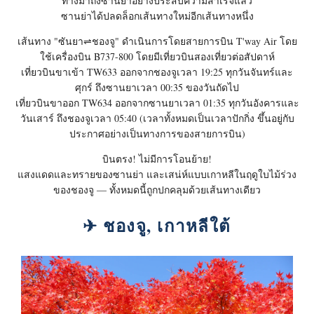
ทางมาถึงซานยาอย่างประสบความสําเร็จแล้ว
ซานย่าได้ปลดล็อกเส้นทางใหม่อีกเส้นทางหนึ่ง
เส้นทาง "ซันยา⇌ชองจู" ดําเนินการโดยสายการบิน T'way Air โดย
ใช้เครื่องบิน B737-800 โดยมีเที่ยวบินสองเที่ยวต่อสัปดาห์
เที่ยวบินขาเข้า TW633 ออกจากชองจูเวลา 19:25 ทุกวันจันทร์และ
ศุกร์ ถึงซานยาเวลา 00:35 ของวันถัดไป
เที่ยวบินขาออก TW634 ออกจากซานยาเวลา 01:35 ทุกวันอังคารและ
วันเสาร์ ถึงชองจูเวลา 05:40 (เวลาทั้งหมดเป็นเวลาปักกิ่ง ขึ้นอยู่กับ
ประกาศอย่างเป็นทางการของสายการบิน)
บินตรง! ไม่มีการโอนย้าย!
แสงแดดและทรายของซานย่า และเสน่ห์แบบเกาหลีในฤดูใบไม้ร่วง
ของชองจู — ทั้งหมดนี้ถูกปกคลุมด้วยเส้นทางเดียว
✈ ชองจู, เกาหลีใต้