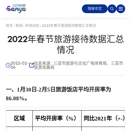
简体中文
首页
›
新闻
›
市场动态
›
2022年春节旅游接待数据汇总情况
2022年春节旅游接待数据汇总
情况
2022-02-
信息来源 : 三亚市旅游与文化广电体育局、三亚市
06
旅游发展局
一、
1月30日-
2月5日
旅游饭店平均开房率为
86.08
%。
区域
平均开房率（
%）
同比
2021年（+-