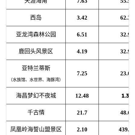
天涯海角
7.63
55.50
西岛
3.42
62.36
亚龙湾森林公园
6.51
32.92
鹿回头风景区
4.19
32.96
亚特兰蒂斯
7.25
23.01
（水族馆、水世界、海豚湾）
1.38
海昌梦幻不夜城
12.48
千古情
21.7
48.66
凤凰岭海誓山盟景区
2.10
439.4