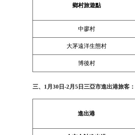
鄉村旅遊點
中廖村
大茅遠洋生態村
博後村
三、
1月30日-
2月5日
三亞市進出港旅客
進出港