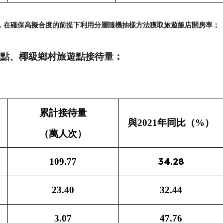
列，在確保高擬合度的前提下利用分層隨機抽樣方法獲取旅遊飯店開房率；
點、椰級鄉村旅遊點接待量：
累計接待量
與
2021年同比（%）
（萬人次）
34.28
109.77
23.40
32.44
3.07
47.76