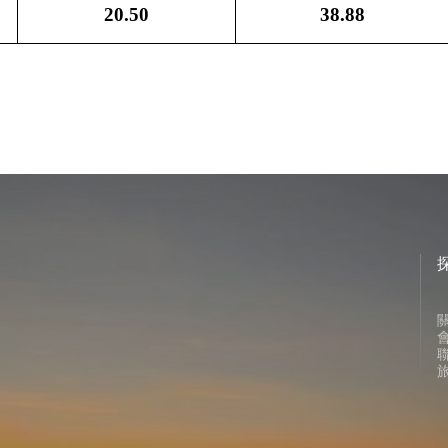
20.50
38.88