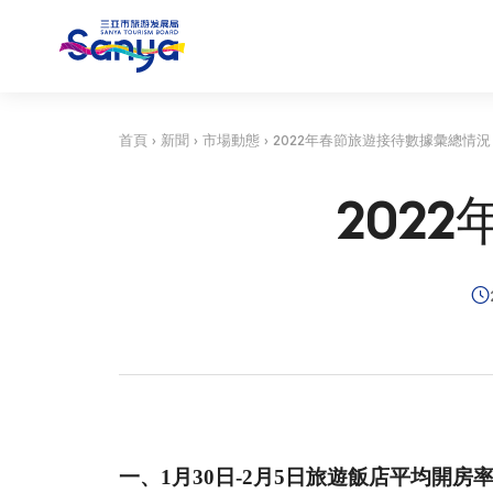
首頁
›
新聞
›
市場動態
›
2022年春節旅遊接待數據彙總情況
202
一、
1月30日-
2月5日
旅遊飯店平均開房