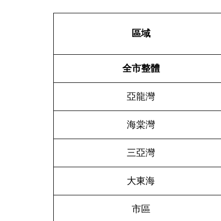
區域
全市整體
亞龍灣
海棠灣
三亞灣
大東海
市區