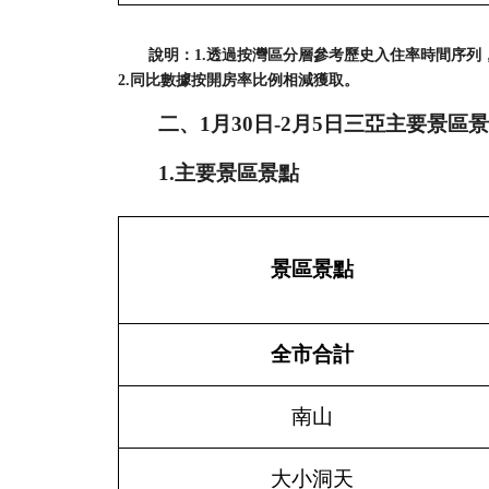
說明：
1.透過按灣區分層參考歷史入住率時間序
2.同比數據按開房率比例相減獲取。
二、
1月30日-
2月5日
三亞主要景區景
1.主要景區景點
景區景點
全市合計
南山
大小洞天