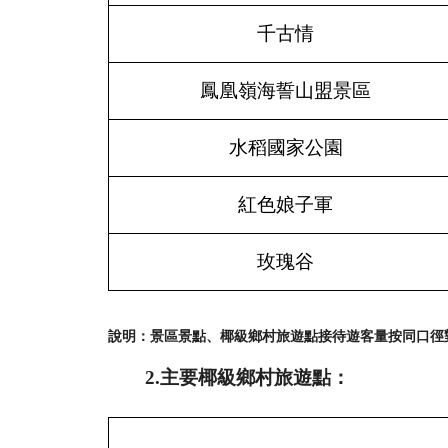
千古情
鳳凰嶺海誓山盟景區
水稻國家公園
紅色娘子軍
玫瑰谷
說明：景區景點、椰級鄉村旅遊點接待遊客量按同口徑
2.主要椰級鄉村旅遊點：