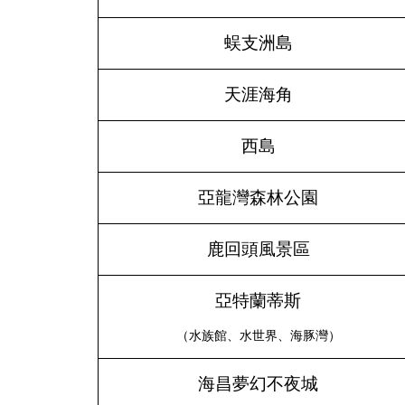
蜈支洲島
天涯海角
西島
亞龍灣森林公園
鹿回頭風景區
亞特蘭蒂斯
（水族館、水世界、海豚灣）
海昌夢幻不夜城