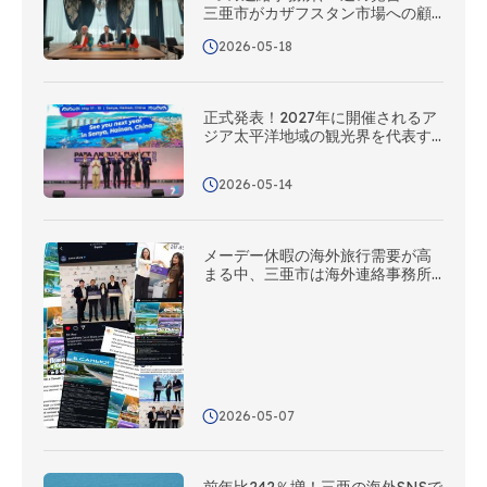
三亜市がカザフスタン市場への顧
客開拓を本格化、中央アジアにお
2026-05-18
けるマーケティング・プロモーシ
ョンネットワークを全面的に構築
正式発表！2027年に開催されるア
ジア太平洋地域の観光界を代表す
るこの一大イベント、三亜でお会
いしましょう！
2026-05-14
メーデー休暇の海外旅行需要が高
まる中、三亜市は海外連絡事務所
のネットワークを活用し、多角的
な海外広報を展開している
2026-05-07
前年比242％増！三亜の海外SNSで