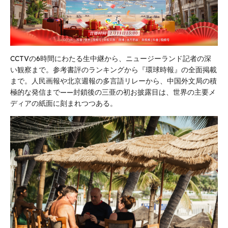
CCTVの6時間にわたる生中継から、ニュージーランド記者の深
い観察まで。参考書評のランキングから『環球時報』の全面掲載
まで。人民画報や北京週報の多言語リレーから、中国外文局の積
極的な発信まで——封鎖後の三亜の初お披露目は、世界の主要メ
ディアの紙面に刻まれつつある。