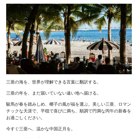
三亜の海を、世界が理解できる言葉に翻訳する。
三亜の年を、まだ届いていない遠い地へ届ける。
駿馬が春を踏みしめ、椰子の風が福を運ぶ。美しい三亜、ロマン
チックな天涯で、平穏で喜びに満ち、順調で円満な丙午の新春を
お過ごしください。
今すぐ三亜へ、温かな中国正月を。