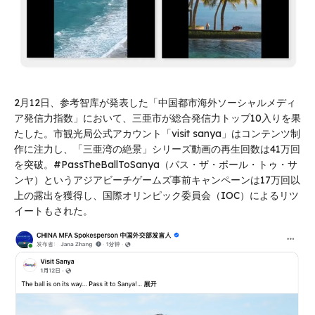
2月12日、参考智库が発表した「中国都市海外ソーシャルメディ
ア発信力指数」において、三亜市が総合発信力トップ10入りを果
たした。市観光局公式アカウント「visit sanya」はコンテンツ制
作に注力し、「三亜湾の絶景」シリーズ動画の再生回数は41万回
を突破。#PassTheBallToSanya（パス・ザ・ボール・トゥ・サ
ンヤ）というアジアビーチゲームズ事前キャンペーンは17万回以
上の露出を獲得し、国際オリンピック委員会（IOC）によるリツ
イートもされた。