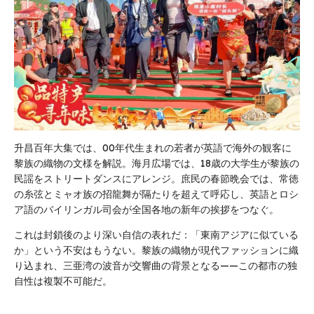
升昌百年大集では、00年代生まれの若者が英語で海外の観客に
黎族の織物の文様を解説。海月広場では、18歳の大学生が黎族の
民謡をストリートダンスにアレンジ。庶民の春節晩会では、常徳
の糸弦とミャオ族の招龍舞が隔たりを超えて呼応し、英語とロシ
ア語のバイリンガル司会が全国各地の新年の挨拶をつなぐ。
これは封鎖後のより深い自信の表れだ：「東南アジアに似ている
か」という不安はもうない。黎族の織物が現代ファッションに織
り込まれ、三亜湾の波音が交響曲の背景となる——この都市の独
自性は複製不可能だ。