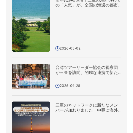
の「人気」が、全国の海辺の都市
の中で第2位に
2026-05-02
台湾ツアーリーダー協会の視察団
が三亜を訪問、的確な連携で新た
な協力の可能性を切り拓く！
2026-04-28
三亜のネットワークに新たなメン
バーが加わりました！中亜に海外
プロモーション連絡事務所を5カ所
新設