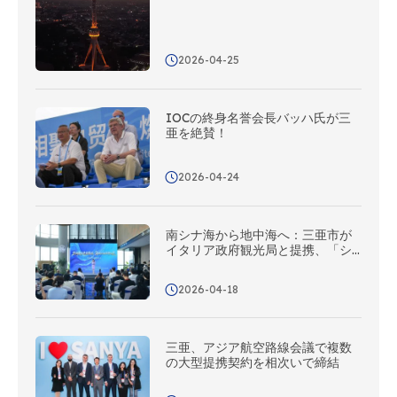
2026-04-25
IOCの終身名誉会長バッハ氏が三
亜を絶賛！
2026-04-24
南シナ海から地中海へ：三亜市が
イタリア政府観光局と提携、「シ
ルクロード・ステーション」が本
日開所
2026-04-18
三亜、アジア航空路線会議で複数
の大型提携契約を相次いで締結