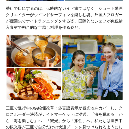
番組で目にするのは、伝統的なガイド旗ではなく、ショート動画
クリエイターがウインドサーフィンを楽しむ姿、外国人ブロガー
が鹿回头でナイトランニングをする姿、国際的なシェフが免税輸
入食材で融合的な年越し料理を作る姿だ。
三亜で進行中の供給側改革：多言語表示が観光地をカバーし、ク
ロスボーダー決済がナイトマーケットに浸透。「海を眺める」か
ら「海を楽しむ」へ、「観光」から「旅住」へ。私たちは世界中
の観光客が三亜で自分だけの快適ゾーンを見つけられるようにし