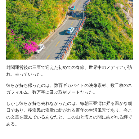
封関運営後の三亜で迎えた初めての春節、世界中のメディアが訪
れ、去っていった。
彼らが持ち帰ったのは、数百ギガバイトの映像素材、数千枚のネ
ガフィルム、数万字に及ぶ取材ノートだった。
しかし彼らが持ち去れなかったのは、毎朝三亜湾に昇る温かな朝
日であり、筏漁民の漁歌に紡がれる百年の生活風景であり、今こ
の文章を読んでいるあなたと、この山と海との間に紡がれる絆で
ある。