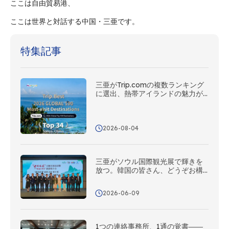
ここは自由貿易港、
ここは世界と対話する中国・三亜です。
特集記事
三亜がTrip.comの複数ランキング
に選出、熱帯アイランドの魅力が
世界から評価
2026-08-04
三亜がソウル国際観光展で輝きを
放つ。韓国の皆さん、どうぞお構
えなく – 三亜があなたをバカンス
へ誘います！
2026-06-09
1つの連絡事務所、1通の覚書――