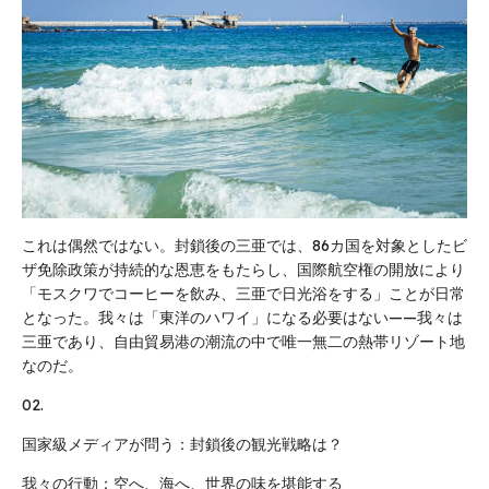
これは偶然ではない。封鎖後の三亜では、86カ国を対象としたビ
ザ免除政策が持続的な恩恵をもたらし、国際航空権の開放により
「モスクワでコーヒーを飲み、三亜で日光浴をする」ことが日常
となった。我々は「東洋のハワイ」になる必要はない——我々は
三亜であり、自由貿易港の潮流の中で唯一無二の熱帯リゾート地
なのだ。
02.
国家級メディアが問う：封鎖後の観光戦略は？
我々の行動：空へ、海へ、世界の味を堪能する