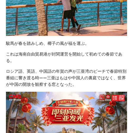
駿馬が春を踏みしめ、椰子の風が福を運ぶ。
これは海南自由貿易港が封関運営を開始して初めての春節であ
る。
ロシア語、英語、中国語の年賀の声が三亜湾のビーチで春節特別
番組に響き渡る時——三亜はもはや中国人の裏庭ではなく、世界
が中国の開放を観察する窓となった。