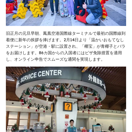
旧正月の元旦早朝、鳳凰空港国際線ターミナルで最初の国際線到
着便に新年の挨拶を捧げます。2月14日より「温かいおもてなし
ステーション」が空港・駅に設置され、「椰宝」が青椰子とバラ
をお届けします。86カ国からの入国者にはビザ免除措置を適用
し、オンライン申告でスムーズな通関を実現します。