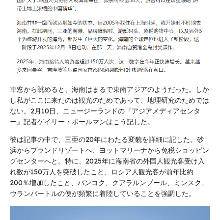
車窓から眺めると、海南はまるで東南アジアのようだった。しか
し私がここに来たのは観光のためであって、地理研究のためでは
ない。2月10日、ニュージーランドの『アジアメディアセンタ
ー』記者ゲイリー・ボールマンはこう記した。
彼は記事の中で、三亜の20年にわたる変貌を詳細に記した。砂
浜からブランドリゾートへ、ヨットマリーナから免税ショッピン
グセンターへと。特に、2025年に海南省の外国人観光客受け入
れ数が150万人を突破したこと、ロシア人観光客が前年比約
200％増加したこと、バンコク、クアラルンプール、ミンスク、
ウランバートルの便が頻繁に着陸していることを強調した。