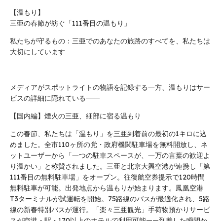
【温もり】
三亜の春節が紡ぐ「111番目の温もり」
私たちが守るもの：三亜でのあなたの旅路のすべてを、私たちは
大切にしています
メディアがスポットライトの物語を記録する一方、温もりはサー
ビスの詳細に隠れている――
【国内編】煙火の三亜、細部に宿る温もり
この春節、私たちは「温もり」を三亜到着前の最初の1キロに込
めました。全市110ヶ所の党・政府機関駐車場を無料開放し、ネ
ットユーザーから「一つの駐車スペースが、一万の言葉の歓迎よ
り温かい」と称賛されました。三亜と北京大興空港が連携し「第
111番目の無料駐車場」をオープン。往復航空券提示で120時間
無料駐車が可能。出発地点から温もりが始まります。鳳凰空港
T3ターミナルが試運転を開始。75路線のバスが最適化され、5路
線の新春特別バスが運行。「楽々三亜観光」手荷物預かりサービ
スが空港・駅・170以上のホテルで利用可能——到着した瞬間か