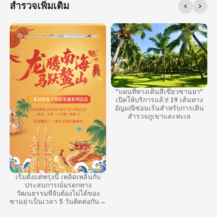
สํารวจเพิ่มเติม
่ง
"แผนที่ทางเดินสีเขียวซานยา"
เปิดให้บริการแล้ว! 19 เส้นทาง
อัญมณีซ่อนเร้นสําหรับการเดิน
สํารวจภูเขาและทะเล
เริ่มตั้งแต่พรุ่งนี้ เพลิดเพลินกับ
ประสบการณ์มรดกทาง
วัฒนธรรมที่จับต้องไม่ได้ของ
ซานย่าเป็นเวลา 5 วันติดต่อกัน→