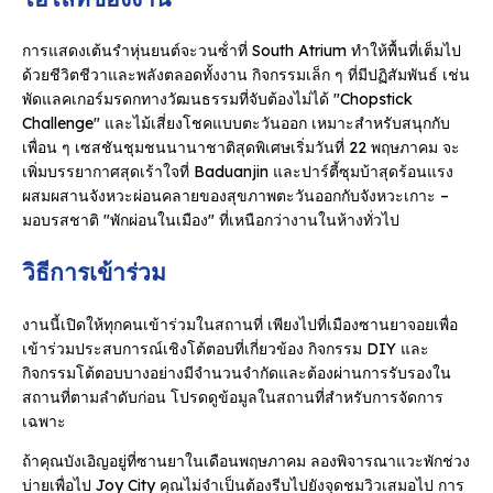
การแสดงเต้นรําหุ่นยนต์จะวนซ้ําที่ South Atrium ทําให้พื้นที่เต็มไป
ด้วยชีวิตชีวาและพลังตลอดทั้งงาน กิจกรรมเล็ก ๆ ที่มีปฏิสัมพันธ์ เช่น
พัดแลคเกอร์มรดกทางวัฒนธรรมที่จับต้องไม่ได้ "Chopstick
Challenge" และไม้เสี่ยงโชคแบบตะวันออก เหมาะสําหรับสนุกกับ
เพื่อน ๆ เซสชันชุมชนนานาชาติสุดพิเศษเริ่มวันที่ 22 พฤษภาคม จะ
เพิ่มบรรยากาศสุดเร้าใจที่ Baduanjin และปาร์ตี้ซุมบ้าสุดร้อนแรง
ผสมผสานจังหวะผ่อนคลายของสุขภาพตะวันออกกับจังหวะเกาะ –
มอบรสชาติ "พักผ่อนในเมือง" ที่เหนือกว่างานในห้างทั่วไป
วิธีการเข้าร่วม
งานนี้เปิดให้ทุกคนเข้าร่วมในสถานที่ เพียงไปที่เมืองซานยาจอยเพื่อ
เข้าร่วมประสบการณ์เชิงโต้ตอบที่เกี่ยวข้อง กิจกรรม DIY และ
กิจกรรมโต้ตอบบางอย่างมีจํานวนจํากัดและต้องผ่านการรับรองใน
สถานที่ตามลําดับก่อน โปรดดูข้อมูลในสถานที่สําหรับการจัดการ
เฉพาะ
ถ้าคุณบังเอิญอยู่ที่ซานยาในเดือนพฤษภาคม ลองพิจารณาแวะพักช่วง
บ่ายเพื่อไป Joy City คุณไม่จําเป็นต้องรีบไปยังจุดชมวิวเสมอไป การ