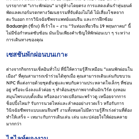
บรรยากาศ "เกาะพักผ่อน" มาสู่ห้างโดยตรง การแสดงเต้นรําหุ่นยนต์
พัดแลคเกอร์มรดกทางวัฒนธรรมที่จับต้องไม่ได้ ไม้เสี่ยงโชคจาก
ตะวันออก การวินิจฉัยชีพจรแพทย์แผนจีน และการฝึกซ้อม
Baduanjin (ชี่กง) ที่เร้าใจ – งาน "วันท่องเที่ยวจีน 19 พฤษภาคม" นี้
ไม่มีข้อกําหนดซับซ้อน มันเป็นเพียงคําเชิญให้พักผ่อนเบา ๆ ระหว่าง
การเดินทางของคุณ
เซสชันพักผ่อนบนเกาะ
ต่างจากกิจกรรมเช็คอินทั่วไป ที่นี่ให้ความรู้สึกเหมือน "แผนพักผ่อนใน
เมือง" ที่คุณสามารถเข้าร่วมได้ทุกเมื่อ คุณสามารถเดินเล่นกับขบวน
NPC ที่แต่งกายด้วยชุดฮั่นฟูและพบกับความประหลาดใจเล็กๆ ที่ซ่อน
อยู่ หรือจะนั่งลงแล้วค่อย ๆ ทําค้อนสุขภาพจากต้นมักเวิร์ต ถุงหอม
สมุนไพรแบบดั้งเดิม หรือลองวาดเปลือกมะพร้าวดู เหนื่อยจากการ
ช็อปปิ้งไหม? รับการนวดไหล่และลําคออย่างรวดเร็ว หรือรับการ
วินิจฉัยชีพจรแบบแผนจีนฟรี งานทั้งหมดไม่มีความรู้สึกเร่งด่วนที่ต้อง
ทําให้เสร็จ – เหมาะกับการเดินเล่น เล่น และปล่อยใจให้ผ่อนคลาย
มากกว่า
ไฮไลท์ของงาน