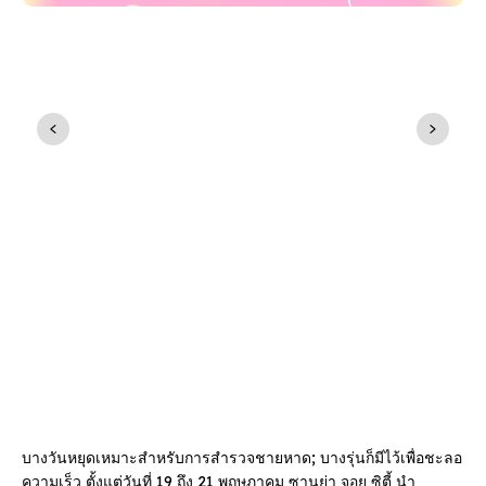
บางวันหยุดเหมาะสําหรับการสํารวจชายหาด; บางรุ่นก็มีไว้เพื่อชะลอ
ความเร็ว ตั้งแต่วันที่ 19 ถึง 21 พฤษภาคม ซานย่า จอย ซิตี้ นํา