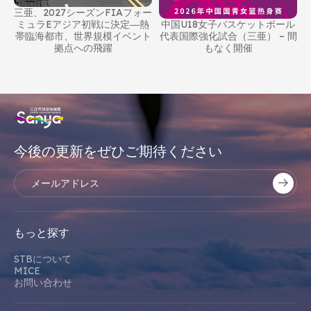
 華
三亜、2027シーズンFIAフォー
）
ミュラEアジア初戦に決定―熱
中国U18女子バスケットボール
帯臨海都市、世界規模イベント
代表国際強化試合（三亜） – 間
拠点への飛躍
もなく開催
今後の更新をぜひご期待ください
もっと探す
STBについて
MICE
お問い合わせ