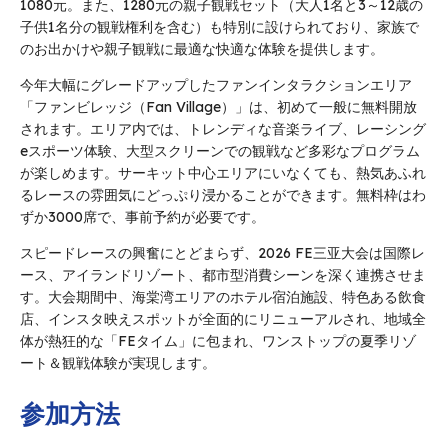
1080元。また、1280元の親子観戦セット（大人1名と3～12歳の
子供1名分の観戦権利を含む）も特別に設けられており、家族で
のお出かけや親子観戦に最適な快適な体験を提供します。
今年大幅にグレードアップしたファンインタラクションエリア
「ファンビレッジ（Fan Village）」は、初めて一般に無料開放
されます。エリア内では、トレンディな音楽ライブ、レーシング
eスポーツ体験、大型スクリーンでの観戦など多彩なプログラム
が楽しめます。サーキット中心エリアにいなくても、熱気あふれ
るレースの雰囲気にどっぷり浸かることができます。無料枠はわ
ずか3000席で、事前予約が必要です。
スピードレースの興奮にとどまらず、2026 FE三亚大会は国際レ
ース、アイランドリゾート、都市型消費シーンを深く連携させま
す。大会期間中、海棠湾エリアのホテル宿泊施設、特色ある飲食
店、インスタ映えスポットが全面的にリニューアルされ、地域全
体が熱狂的な「FEタイム」に包まれ、ワンストップの夏季リゾ
ート＆観戦体験が実現します。
参加方法