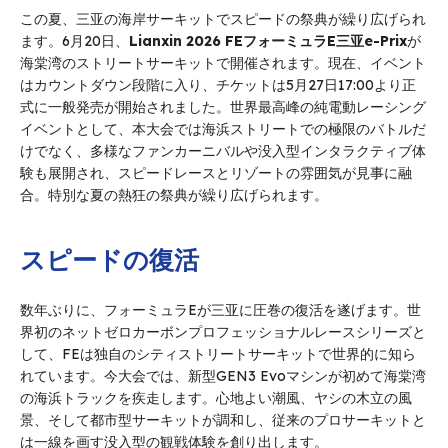
この夏、三亚の海岸サーキットでスピードの祭典が繰り広げられ
ます。6月20日、
Lianxin 2026 FEフォーミュラE三亚e-Prix
が
海棠湾のストリートサーキットで開催されます。現在、イベント
はカウントダウン段階に入り、チケットは5月27日17:00より正
式に一般発売が開始されました。世界最高峰の純電動レーシング
イベントとして、本大会では海浜ストリートでの極限のバトルだ
けでなく、多様なファンカーニバルや没入型インタラクティブ体
験も展開され、スピードレースとリゾートの雰囲気が見事に融
合。特別な夏の熱狂の祭典が繰り広げられます。
スピードの復活
数年ぶりに、フォーミュラEが三亚に圧巻の復活を遂げます。世
界初のネットゼロカーボンプロフェッショナルレースシリーズと
して、FEは独自のシティストリートサーキットで世界的に知ら
れています。今大会では、新型GEN3 Evoマシンが初めて海棠湾
の海浜トラックを疾走します。心地よい潮風、ヤシの木立の風
景、そして都市型サーキットが調和し、従来のプロサーキットと
は一線を画す没入型の観戦体験を創り出します。