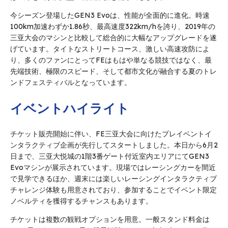
今シーズン登場したGEN3 Evoは、性能が全面的に進化。時速
100km加速わずか1.86秒、最高速度322km/hを誇り、2019年の
三亚大会のマシンと比較して総合的に大幅なアップグレードを遂
げています。タイトなストリートコース、激しい高速攻防によ
り、多くのファンにとってFEはもはや単なる競技ではなく、最
先端技術、極限のスピード、そして都市文化が融合する夏のトレ
ンドフェスティバルとなっています。
イベントハイライト
チケット販売開始に伴い、FE三亚大会に向けたプレイベントイ
ンタラクティブ企画が先行してスタートしました。本日から6月2
日まで、三亚大悦城の1階3番ゲート付近室内エリアにてGEN3
Evoマシンが展示されています。現場ではレーシングカーを間近
で見学できるほか、週末には楽しいレーシングインタラクティブ
チャレンジ体験も用意されており、参加することでイベント限定
ノベルティを獲得するチャンスもあります。
チケットは複数の観戦オプションを用意。一般スタンド料金は