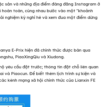
đặc sản và những địa điểm đáng đăng Instagram ở
i hoàn toàn, cùng nhau bước vào một "khoảnh
rải nghiệm kỳ nghỉ hè và xem đua một điểm dừng
anya E-Prix hiện đã chính thức được bán qua
ongshu, PiaoXingQiu và Xiudong.
 yêu cầu đặt trước; thông tin đặt chỗ liên quan
 và Piaocun. Để biết thêm lịch trình sự kiện và
 các kênh mạng xã hội chính thức của Lianxin FE