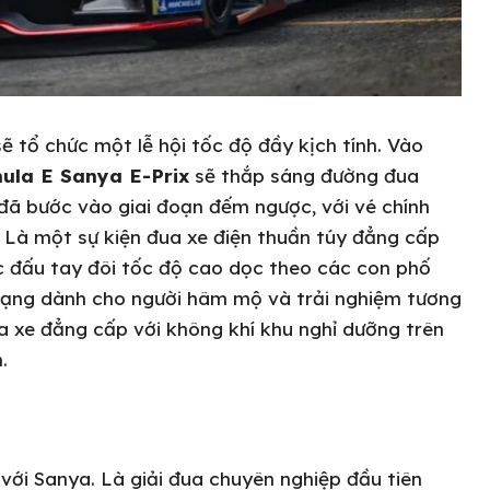
 tổ chức một lễ hội tốc độ đầy kịch tính. Vào
ula E Sanya E-Prix
sẽ thắp sáng đường đua
đã bước vào giai đoạn đếm ngược, với vé chính
 Là một sự kiện đua xe điện thuần túy đẳng cấp
ộc đấu tay đôi tốc độ cao dọc theo các con phố
 dạng dành cho người hâm mộ và trải nghiệm tương
 xe đẳng cấp với không khí khu nghỉ dưỡng trên
.
với Sanya. Là giải đua chuyên nghiệp đầu tiên