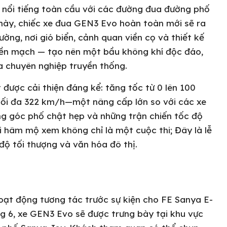
E nổi tiếng toàn cầu với các đường đua đường phố
 này, chiếc xe đua GEN3 Evo hoàn toàn mới sẽ ra
ờng, nơi gió biển, cảnh quan viền cọ và thiết kế
iền mạch — tạo nên một bầu không khí độc đáo,
a chuyên nghiệp truyền thống.
được cải thiện đáng kể: tăng tốc từ 0 lên 100
 tối đa 322 km/h—một nâng cấp lớn so với các xe
g góc phố chật hẹp và những trận chiến tốc độ
 hâm mộ xem không chỉ là một cuộc thi; Đây là lễ
độ tối thượng và văn hóa đô thị.
hoạt động tương tác trước sự kiện cho FE Sanya E-
g 6, xe GEN3 Evo sẽ được trưng bày tại khu vực