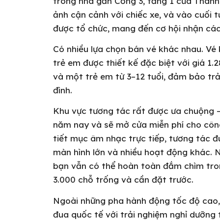
trong nhà gần Cổng 3, tầng 1 của Thàn
ảnh cận cảnh với chiếc xe, và vào cuối 
được tổ chức, mang đến cơ hội nhận các
Có nhiều lựa chọn bán vé khác nhau. Vé 
trẻ em được thiết kế đặc biệt với giá 1
và một trẻ em từ 3–12 tuổi, đảm bảo trả
đình.
Khu vực tương tác rất được ưa chuộng
năm nay và sẽ mở cửa miễn phí cho côn
tiết mục âm nhạc trực tiếp, tương tác đ
màn hình lớn và nhiều hoạt động khác. 
bạn vẫn có thể hoàn toàn đắm chìm tron
3.000 chỗ trống và cần đặt trước.
Ngoài những pha hành động tốc độ cao, 
đua quốc tế với trải nghiệm nghỉ dưỡng 