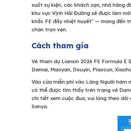
suốt sự kiện, các khách sạn, nhà hàng 
khu vực Vịnh Hải Đường sẽ được làm mớ
khắc FE đầy nhiệt huyết" — mang đến t
chân trọn vẹn.
Cách tham gia
Vé tham dự Lianxin 2026 FE Formula E S
Damai, Maoyan, Douyin, Piaocun, Xiaoh
Vào cửa miễn phí vào Làng Người hâm mộ
có thể được tìm thấy trên trang vé Damai
chi tiết xem cuộc đua, vui lòng theo dõi
Sanya.