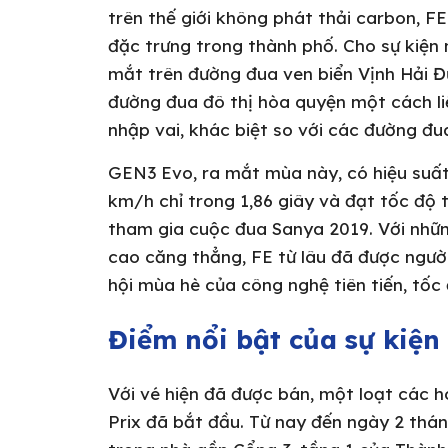
trên thế giới không phát thải carbon, F
đặc trưng trong thành phố. Cho sự kiện
mắt trên đường đua ven biển Vịnh Hải Đư
đường đua đô thị hòa quyện một cách l
nhập vai, khác biệt so với các đường đu
GEN3 Evo, ra mắt mùa này, có hiệu suất 
km/h chỉ trong 1,86 giây và đạt tốc độ
tham gia cuộc đua Sanya 2019. Với nhữn
cao căng thẳng, FE từ lâu đã được người
hội mùa hè của công nghệ tiên tiến, tốc 
Điểm nổi bật của sự kiện
Với vé hiện đã được bán, một loạt các 
Prix đã bắt đầu. Từ nay đến ngày 2 thán