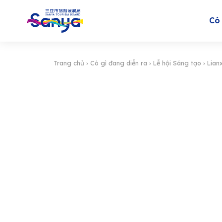
Có 
Trang chủ
›
Có gì đang diễn ra
›
Lễ hội Sáng tạo
›
Lian