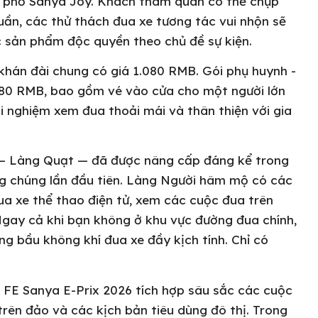
h phố Sanya Joy. Khách tham quan có thể chụp
tuần, các thử thách đua xe tương tác vui nhộn sẽ
 sản phẩm độc quyền theo chủ đề sự kiện.
khán đài chung có giá 1.080 RMB. Gói phụ huynh -
.280 RMB, bao gồm vé vào cửa cho một người lớn
i nghiệm xem đua thoải mái và thân thiện với gia
 — Làng Quạt — đã được nâng cấp đáng kể trong
g chúng lần đầu tiên. Làng Người hâm mộ có các
ua xe thể thao điện tử, xem các cuộc đua trên
Ngay cả khi bạn không ở khu vực đường đua chính,
g bầu không khí đua xe đầy kịch tính. Chỉ có
FE Sanya E-Prix 2026 tích hợp sâu sắc các cuộc
trên đảo và các kịch bản tiêu dùng đô thị. Trong