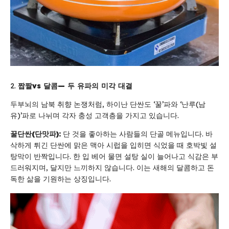
짭짤
vs
달콤
—
두
유파의
미각
대결
두부뇌의 남북 취향 논쟁처럼, 하이난 단싼도 ‘꿀’파와 ‘난루(남
유)’파로 나뉘며 각자 충성 고객층을 가지고 있습니다.
꿀단싼
(
단맛파
):
단 것을 좋아하는 사람들의 단골 메뉴입니다. 바
삭하게 튀긴 단싼에 맑은 맥아 시럽을 입히면 식었을 때 호박빛 설
탕막이 반짝입니다. 한 입 베어 물면 설탕 실이 늘어나고 식감은 부
드러워지며, 달지만 느끼하지 않습니다. 이는 새해의 달콤하고 돈
독한 삶을 기원하는 상징입니다.