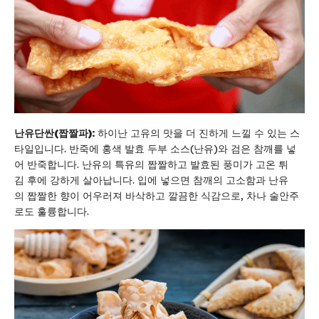
난유단싼
(
짭짤파
):
하이난 고유의 맛을 더 진하게 느낄 수 있는 스
타일입니다. 반죽에 홍색 발효 두부 소스(난유)와 검은 참깨를 넣
어 반죽합니다. 난유의 특유의 짭짤하고 발효된 풍미가 고온 튀
김 후에 강하게 살아납니다. 입에 넣으면 참깨의 고소함과 난유
의 짭짤한 향이 어우러져 바삭하고 깔끔한 식감으로, 차나 술안주
로도 훌륭합니다.