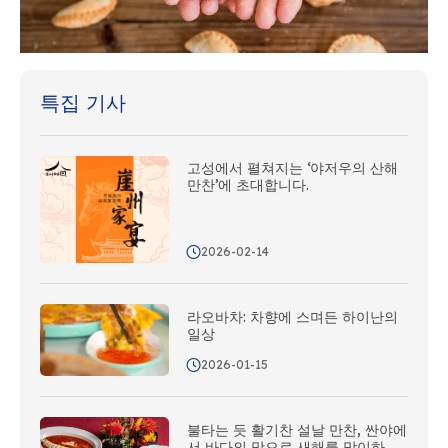
특집 기사
고성에서 펼쳐지는 ‘야저우의 산해
만찬’에 초대합니다.
2026-02-14
라오바차: 차향에 스며든 하이난의
일상
2026-01-15
불타는 듯 활기찬 설날 만찬, 싼야에
서 바다의 맛으로 새해를 맞이하세