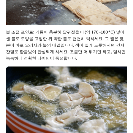
불 조절 포인트: 기름이 충분히 달궈졌을 때(약 170–180°C) 넣어
센 불로 모양을 고정한 뒤 약한 불로 천천히 익히세요. 그 짧은 몇
분이 바로 요리사와 불의 대결입니다. 색이 옅게 노릇해지면 건져
잔열로 황금빛이 완성되게 하세요. 조금만 더 튀기면 타고, 덜하면
눅눅하니 정확한 타이밍이 중요합니다.