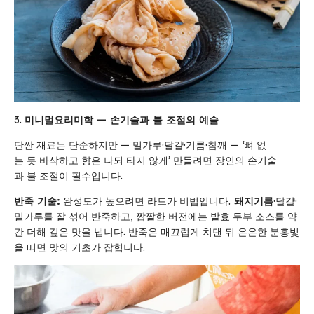
미니멀
요리
미학
—
손기술과
불
조절의
예술
단싼 재료는 단순하지만 — 밀가루·달걀·기름·참깨 — ‘뼈 없
는 듯 바삭하고 향은 나되 타지 않게’ 만들려면 장인의 손기술
과 불 조절이 필수입니다.
반죽
기술
:
완성도가 높으려면 라드가 비법입니다.
돼지기름
·달걀·
밀가루를 잘 섞어 반죽하고, 짭짤한 버전에는 발효 두부 소스를 약
간 더해 깊은 맛을 냅니다. 반죽은 매끄럽게 치댄 뒤 은은한 분홍빛
을 띠면 맛의 기초가 잡힙니다.