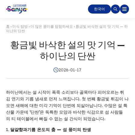
한국어
홈
›
미식 탐방
›
더 많은 풍미를 탐험하세요
›
황금빛 바삭한 설의 맛 기억 — 하
이난의 단싼
황금빛 바삭한 설의 맛 기억 —
하이난의 단싼
2026-01-17
하이난에서는 설 시작이 폭죽 소리보다 골목마다 피어오르는 튀
김 연기와 기름 냄새로 먼저 느껴집니다. 첫 번째 황금빛 튀김이 나
오면 새해에 대한 미각 기억이 단번에 되살아납니다. 수많은 설 특
산물 가운데 ‘단싼’은 독특한 모양과 바삭한 식감으로 섬 사람들
의 티 테이블에서 빠질 수 없는 설 간식이 되었습니다.
달걀
향과
기름
온도의
춤
—
섬
풍미의
탄생